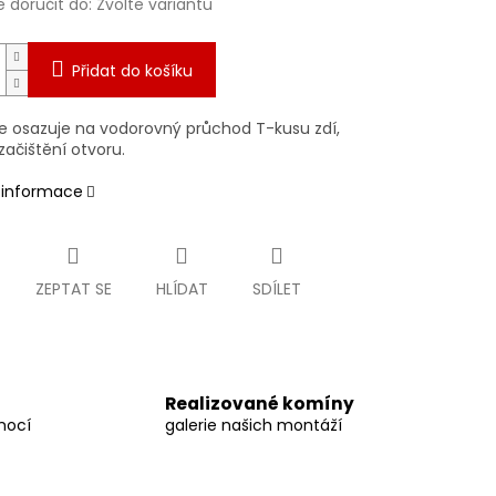
doručit do:
Zvolte variantu
Přidat do košíku
e osazuje na vodorovný průchod T-kusu zdí,
 začištění otvoru.
í informace
ZEPTAT SE
HLÍDAT
SDÍLET
Realizované komíny
mocí
galerie našich montáží