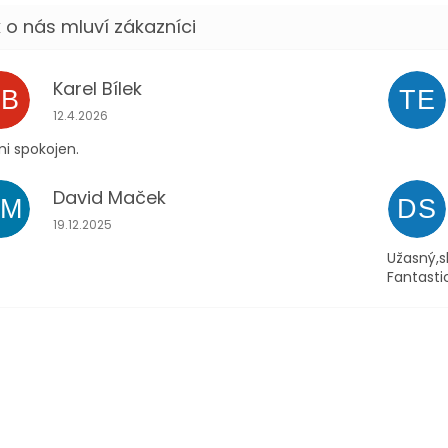
Karel Bílek
KB
TE
Hodnocení obchodu je 5 z 5 hvězdiček.
12.4.2026
i spokojen.
David Maček
DM
DS
Hodnocení obchodu je 5 z 5 hvězdiček.
19.12.2025
Užasný,s
Fantasti