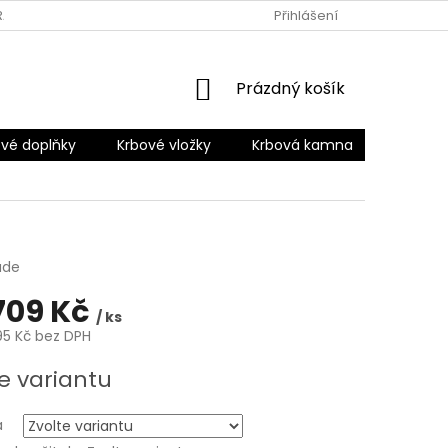
RANY OSOBNÍCH ÚDAJŮ
Přihlášení
NÁKUPNÍ
Prázdný košík
KOŠÍK
vé doplňky
Krbové vložky
Krbová kamna
Šamotov
ade
709 Kč
/ ks
95 Kč
bez DPH
e variantu
a