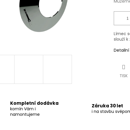
Můžeme 
Límec s
slouží k
Detailn
TISK
Kompletní dodávka
Záruka 30 let
komín Vám i
i na stavbu svépo
namontujeme