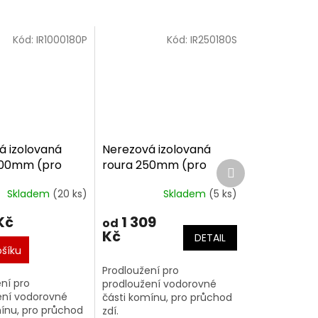
Kód:
IR1000180P
Kód:
IR250180S
á izolovaná
Nerezová izolovaná
000mm (pro
roura 250mm (pro
Další
produkt
180/30mm)
komín 180/30mm)
Skladem
(20 ks)
Skladem
(5 ks)
 (+SP)
Basic (+SP)
Kč
1 309
od
Kč
DETAIL
ošíku
Prodloužení pro
ní pro
prodloužení vodorovné
ení vodorovné
části komínu, pro průchod
ínu, pro průchod
zdí.