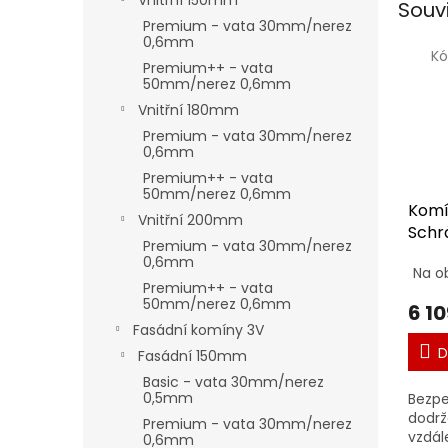
Vnitřní 150mm
Souv
Premium - vata 30mm/nerez
0,6mm
Kó
Premium++ - vata
50mm/nerez 0,6mm
Vnitřní 180mm
Premium - vata 30mm/nerez
0,6mm
Premium++ - vata
50mm/nerez 0,6mm
Komí
Vnitřní 200mm
Schr
Premium - vata 30mm/nerez
250
0,6mm
Na o
Premium++ - vata
50mm/nerez 0,6mm
6 10
Fasádní komíny 3V
D
Fasádní 150mm
Basic - vata 30mm/nerez
0,5mm
Bezpe
dodrž
Premium - vata 30mm/nerez
vzdál
0,6mm