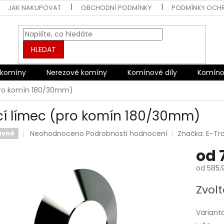
JAK NAKUPOVAT
OBCHODNÍ PODMÍNKY
PODMÍNKY OCH
HLEDAT
 komíny
Nerezové komíny
Komínové díly
Komíno
pro komín 180/30mm)
cí límec (pro komín 180/30mm)
Průměrné
Neohodnoceno
Podrobnosti hodnocení
Značka:
E-Tr
avné
hodnocení
od
produktu
je
od
585,
0,0
z
Měrná
Zvolt
5
cena:
hvězdiček.
Variant