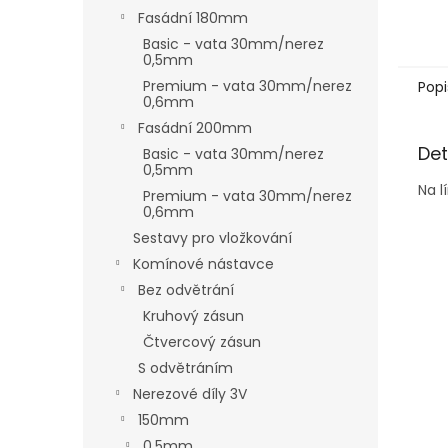
Fasádní 180mm
Basic - vata 30mm/nerez
0,5mm
Premium - vata 30mm/nerez
Popi
0,6mm
Fasádní 200mm
Det
Basic - vata 30mm/nerez
0,5mm
Na l
Premium - vata 30mm/nerez
0,6mm
Sestavy pro vložkování
Komínové nástavce
Bez odvětrání
Kruhový zásun
Čtvercový zásun
S odvětráním
Nerezové díly 3V
150mm
0,5mm