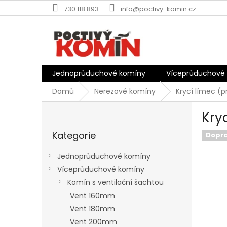
Přejít
730 118 893
info@poctivy-komin.cz
na
obsah
Jednoprůduchové komíny
Víceprůduchové
Domů
Nerezové komíny
Krycí límec (
P
Kry
o
Přeskočit
s
Kategorie
kategorie
Dopr
t
r
Jednoprůduchové komíny
a
Víceprůduchové komíny
n
Komín s ventilační šachtou
n
í
Vent 160mm
p
Vent 180mm
a
Vent 200mm