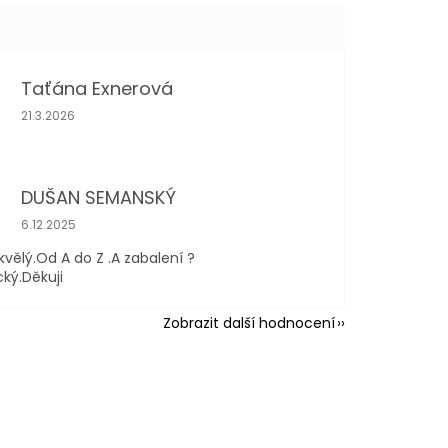
Taťána Exnerová
Hodnocení obchodu je 5 z 5 hvězdiček.
21.3.2026
DUŠAN SEMANSKÝ
Hodnocení obchodu je 5 z 5 hvězdiček.
6.12.2025
kvělý.Od A do Z .A zabalení ?
cký.Děkuji
Zobrazit další hodnocení