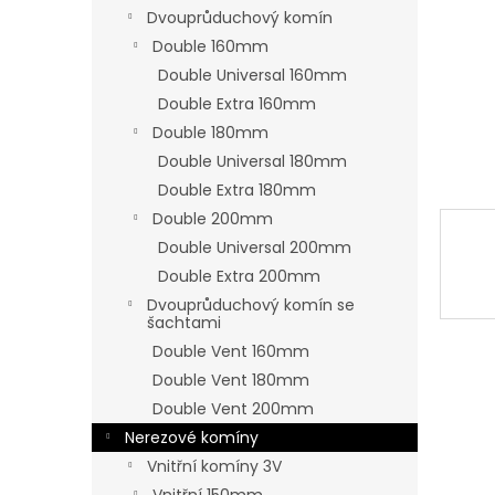
n
Dvouprůduchový komín
e
Double 160mm
l
Double Universal 160mm
Double Extra 160mm
Double 180mm
Double Universal 180mm
Double Extra 180mm
Double 200mm
Double Universal 200mm
Double Extra 200mm
Dvouprůduchový komín se
šachtami
Double Vent 160mm
Double Vent 180mm
Double Vent 200mm
Nerezové komíny
Vnitřní komíny 3V