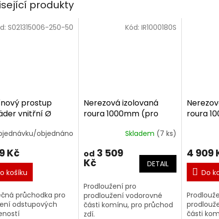
isející produkty
d:
S021315006-250-50
Kód:
IR1000180S
nový prostup
Nerezová izolovaná
Nerezov
äder vnitřní Ø
roura 1000mm (pro
roura 1
/240 mm
komín 180/30mm)
komín 
bjednávku/objednáno
Skladem
(7 ks)
Basic (+SP)
Premium
9 Kč
3 509
4 909 
od
Kč
DETAIL
o košíku
Do k
Prodloužení pro
čná průchodka pro
Prodlouže
prodloužení vodorovné
ení odstupových
prodlouž
části komínu, pro průchod
eností
části kom
zdí.