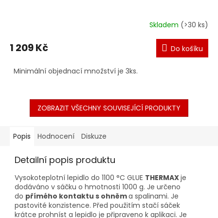
Skladem
(>30 ks)
1 209 Kč
Do košíku
Minimální objednací množství je 3ks.
ZOBRAZIT VŠECHNY SOUVISEJÍCÍ PRODUKTY
Popis
Hodnocení
Diskuze
Detailní popis produktu
Vysokoteplotní lepidlo do 1100 °C GLUE
THERMAX
je
dodáváno v sáčku o hmotnosti 1000 g. Je určeno
do
přímého kontaktu s ohněm
a spalinami. Je
pastovité konzistence. Před použitím stačí sáček
krátce prohníst a lepidlo je připraveno k aplikaci. Je