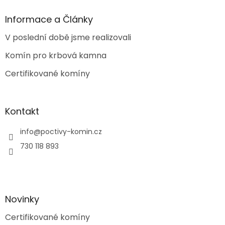
p
a
Informace a Články
t
V poslední době jsme realizovali
í
Komín pro krbová kamna
Certifikované komíny
Kontakt
info
@
poctivy-komin.cz
730 118 893
Novinky
Certifikované komíny