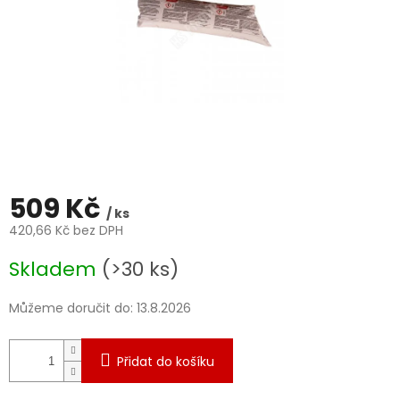
509 Kč
/ ks
420,66 Kč bez DPH
Měrná
Skladem
(>30 ks)
cena:
Můžeme doručit do:
13.8.2026
Přidat do košíku