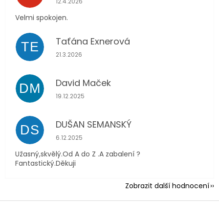
12.4.2026
Velmi spokojen.
Taťána Exnerová
TE
Hodnocení obchodu je 5 z 5 hvězdiček.
21.3.2026
David Maček
DM
Hodnocení obchodu je 5 z 5 hvězdiček.
19.12.2025
DUŠAN SEMANSKÝ
DS
Hodnocení obchodu je 5 z 5 hvězdiček.
6.12.2025
Užasný,skvělý.Od A do Z .A zabalení ?
Fantastický.Děkuji
Zobrazit další hodnocení
Z
á