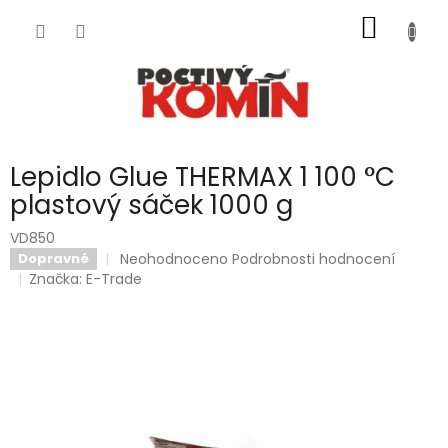
Přejít
NÁKUP
na
obsah
KOŠÍK
Lepidlo Glue THERMAX 1 100 °C
plastový sáček 1000 g
VD850
Průměrné
Neohodnoceno
Podrobnosti hodnocení
Dopravné
hodnocení
Značka:
E-Trade
produktu
je
0,0
z
5
hvězdiček.