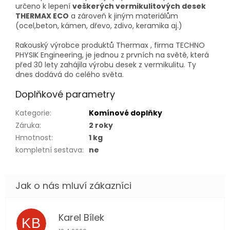
určeno k lepení
veškerých vermikulitových desek
THERMAX ECO
a zároveň k jiným materiálům
(ocel,beton, kámen, dřevo, zdivo, keramika aj.)
Rakouský výrobce produktů Thermax , firma TECHNO
PHYSIK Engineering, je jednou z prvních na světě, která
před 30 lety zahájila výrobu desek z vermikulitu. Ty
dnes dodává do celého světa.
Doplňkové parametry
Kategorie
:
Komínové doplňky
Záruka
:
2 roky
Hmotnost
:
1 kg
kompletní sestava
:
ne
Karel Bílek
KB
Hodnocení obchodu je 5 z 5 hvězdiček.