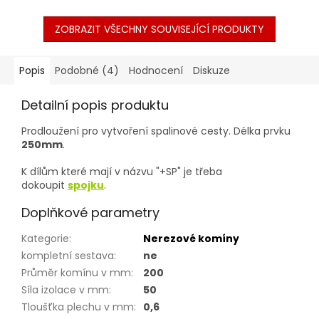
ZOBRAZIT VŠECHNY SOUVISEJÍCÍ PRODUKTY
Popis
Podobné (4)
Hodnocení
Diskuze
Detailní popis produktu
Prodloužení pro vytvoření spalinové cesty. Délka prvku
250mm
.
K dílům které mají v názvu "+SP" je třeba
dokoupit
spojku
.
Doplňkové parametry
Kategorie
:
Nerezové komíny
kompletní sestava
:
ne
Průměr komínu v mm
:
200
Síla izolace v mm
:
50
Tloušťka plechu v mm
:
0,6