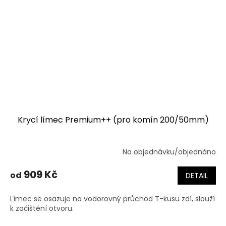
Krycí límec Premium++ (pro komín 200/50mm)
Na objednávku/objednáno
909 Kč
od
DETAIL
Límec se osazuje na vodorovný průchod T-kusu zdí, slouží
k začištění otvoru.