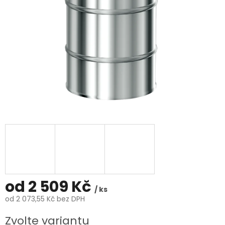
od
2 509 Kč
/ ks
od
2 073,55 Kč
bez DPH
Měrná
Zvolte variantu
cena: