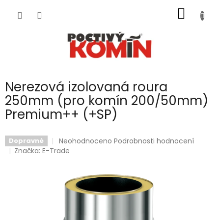
Přejít
NÁKUP
na
obsah
KOŠÍK
Nerezová izolovaná roura
250mm (pro komín 200/50mm)
Premium++ (+SP)
Průměrné
Neohodnoceno
Podrobnosti hodnocení
Dopravné
hodnocení
Značka:
E-Trade
produktu
je
0,0
z
5
hvězdiček.