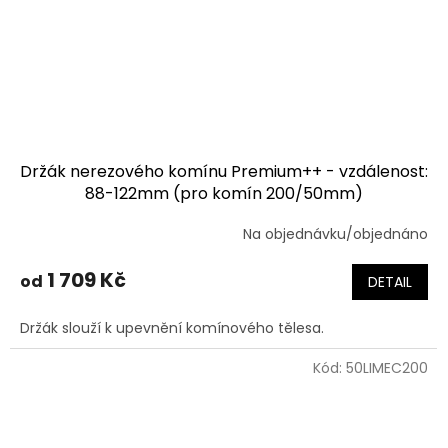
Držák nerezového komínu Premium++ - vzdálenost:
88-122mm (pro komín 200/50mm)
Na objednávku/objednáno
1 709 Kč
od
DETAIL
Držák slouží k upevnění komínového tělesa.
Kód:
50LIMEC200