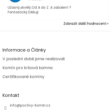
Užasný,skvělý.Od A do Z .A zabalení ?
Fantastický.Děkuji
Zobrazit další hodnocení
Z
á
p
a
Informace a Články
t
V poslední době jsme realizovali
í
Komín pro krbová kamna
Certifikované komíny
Kontakt
info
@
poctivy-komin.cz