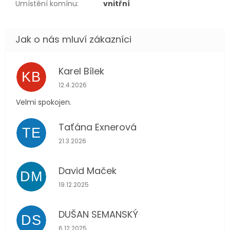
Umístění komínu
:
vnitřní
Karel Bílek
KB
Hodnocení obchodu je 5 z 5 hvězdiček.
12.4.2026
Velmi spokojen.
Taťána Exnerová
TE
Hodnocení obchodu je 5 z 5 hvězdiček.
21.3.2026
David Maček
DM
Hodnocení obchodu je 5 z 5 hvězdiček.
19.12.2025
DUŠAN SEMANSKÝ
DS
Hodnocení obchodu je 5 z 5 hvězdiček.
6.12.2025