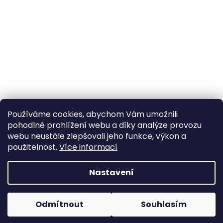
Používáme cookies, abychom Vám umožnili
pohodlné prohlížení webu a díky analýze provozu
Sledovat na Instagramu
webu neustále zlepšovali jeho funkce, výkon a
použitelnost.
Více informací
Vytvořil Shoptet
Nastavení
Copyright 2026
Poctivý komín
. Všechna práva
Odmítnout
Souhlasím
vyhrazena.
Upravit nastavení cookies