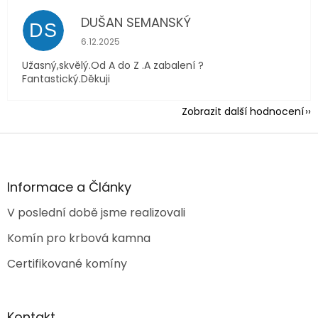
DUŠAN SEMANSKÝ
DS
Hodnocení obchodu je 5 z 5 hvězdiček.
6.12.2025
Užasný,skvělý.Od A do Z .A zabalení ?
Fantastický.Děkuji
Zobrazit další hodnocení
Z
á
p
a
Informace a Články
t
V poslední době jsme realizovali
í
Komín pro krbová kamna
Certifikované komíny
Kontakt