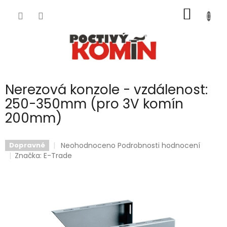
Přejít
NÁKUP
na
obsah
KOŠÍK
Nerezová konzole - vzdálenost:
250-350mm (pro 3V komín
200mm)
Průměrné
Neohodnoceno
Podrobnosti hodnocení
Dopravné
hodnocení
Značka:
E-Trade
produktu
je
0,0
z
5
hvězdiček.