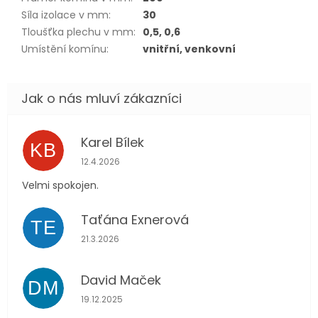
Síla izolace v mm
:
30
Tloušťka plechu v mm
:
0,5, 0,6
Umístění komínu
:
vnitřní, venkovní
Karel Bílek
KB
Hodnocení obchodu je 5 z 5 hvězdiček.
12.4.2026
Velmi spokojen.
Taťána Exnerová
TE
Hodnocení obchodu je 5 z 5 hvězdiček.
21.3.2026
David Maček
DM
Hodnocení obchodu je 5 z 5 hvězdiček.
19.12.2025