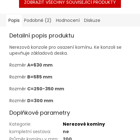
ZOBRAZIT VŠECHNY SOUVISEJÍCÍ PRODUKTY
Popis
Podobné (2)
Hodnocení
Diskuze
Detailní popis produktu
Nerezová konzole pro osazení komínu. Ke konzoli se
upevňuje základová deska.
Rozměr
A=630 mm
Rozměr
B=585 mm
Rozměr
C=250-350 mm
Rozměr
D=300 mm
Doplňkové parametry
Kategorie
:
Nerezové komíny
kompletní sestava
:
ne
Průměr komínu v mm
:
200