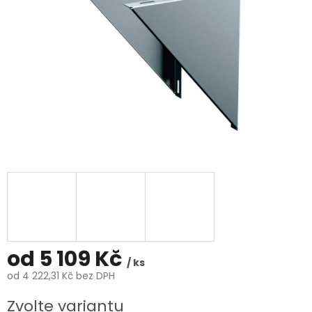
od
5 109 Kč
/ ks
od
4 222,31 Kč
bez DPH
Měrná
Zvolte variantu
cena: