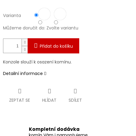
Varianta
Můžeme doručit do:
Zvolte variantu
Přidat do košíku
Konzole slouží k osazení komínu.
Detailní informace
ZEPTAT SE
HLÍDAT
SDÍLET
Kompletní dodávka
komín Vám i namontujeme