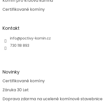
Komín pro krbová kamna
Certifikované komíny
Kontakt
info
@
poctivy-komin.cz
730 118 893
Novinky
Certifikované komíny
Záruka 30 Let
Doprava zdarma na ucelené komínové stavebnice