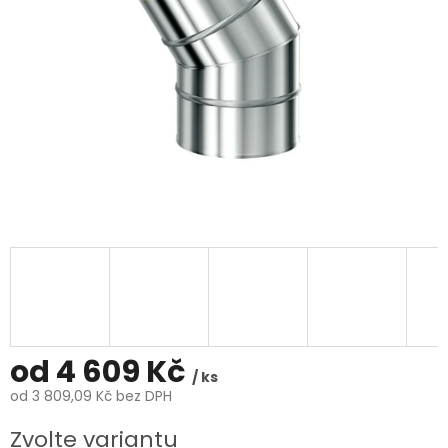
od
4 609 Kč
/ ks
od
3 809,09 Kč
bez DPH
Měrná
Zvolte variantu
cena: