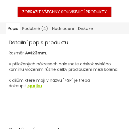
ZOBRAZIT VŠECHNY SOUVISEJÍCÍ PRODUKTY
Popis
Podobné (4)
Hodnocení
Diskuze
Detailní popis produktu
Rozměr
A=123mm
.
V přiložených nákresech naleznete odskok svislého
komínu vložením různé délky prodloužení mezi kolena.
K dílům které mají v názvu "+SP" je třeba
dokoupit
spojku
.