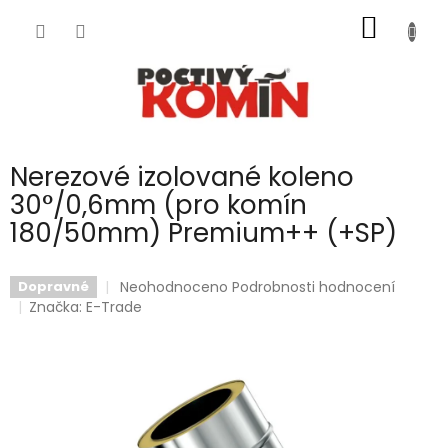
Přejít
NÁKUP
na
obsah
KOŠÍK
Nerezové izolované koleno
30°/0,6mm (pro komín
180/50mm) Premium++ (+SP)
Průměrné
Neohodnoceno
Podrobnosti hodnocení
Dopravné
hodnocení
Značka:
E-Trade
produktu
je
0,0
z
5
hvězdiček.