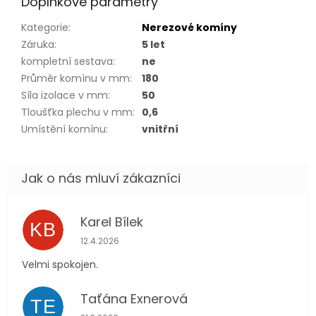
Doplňkové parametry
Kategorie
:
Nerezové komíny
Záruka
:
5 let
kompletní sestava
:
ne
Průměr komínu v mm
:
180
Síla izolace v mm
:
50
Tloušťka plechu v mm
:
0,6
Umístění komínu
:
vnitřní
Karel Bílek
KB
Hodnocení obchodu je 5 z 5 hvězdiček.
12.4.2026
Velmi spokojen.
Taťána Exnerová
TE
Hodnocení obchodu je 5 z 5 hvězdiček.