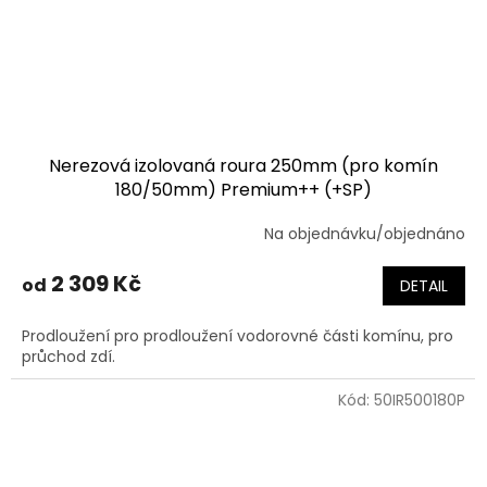
Nerezová izolovaná roura 250mm (pro komín
180/50mm) Premium++ (+SP)
Na objednávku/objednáno
2 309 Kč
od
DETAIL
Prodloužení pro prodloužení vodorovné části komínu, pro
průchod zdí.
Kód:
50IR500180P