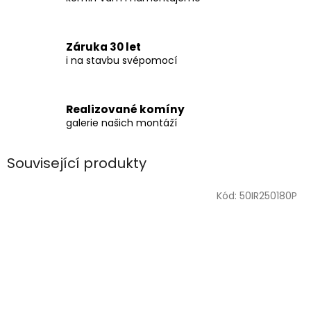
Záruka 30 let
i na stavbu svépomocí
Realizované komíny
galerie našich montáží
Související produkty
Kód:
50IR250180P