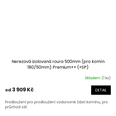
Nerezová izolovaná roura 500mm (pro komín
180/50mm) Premium++ (+SP)
Skladem
(1 ks)
3 909 Kč
od
DETAIL
Prodloužení pro prodloužení vodorovné části komínu, pro
průchod zdí.