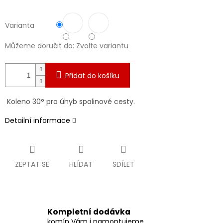
Varianta
Můžeme doručit do:
Zvolte variantu
Přidat do košíku
Koleno 30° pro úhyb spalinové cesty.
Detailní informace
ZEPTAT SE
HLÍDAT
SDÍLET
Kompletní dodávka
komín Vám i namontujeme