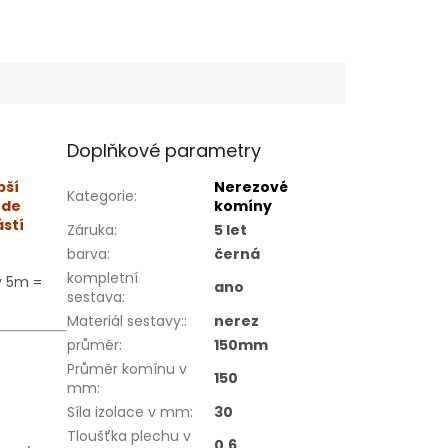
Doplňkové parametry
bší
Nerezové
Kategorie
:
ude
komíny
ástí
Záruka
:
5 let
barva
:
černá
kompletní
y 5m =
ano
sestava
:
Materiál sestavy:
:
nerez
průměr
:
150mm
Průměr komínu v
150
mm
:
Síla izolace v mm
:
30
Tloušťka plechu v
0,6