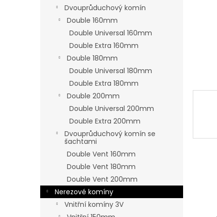
n
Dvouprůduchový komín
e
Double 160mm
l
Double Universal 160mm
Double Extra 160mm
Double 180mm
Double Universal 180mm
Double Extra 180mm
Double 200mm
Double Universal 200mm
Double Extra 200mm
Dvouprůduchový komín se
šachtami
Double Vent 160mm
Double Vent 180mm
Double Vent 200mm
Nerezové komíny
Vnitřní komíny 3V