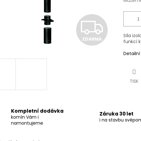
Můžeme 
Z
Síla izo
ZDARMA
D
funkcí 
Detailn
A
TISK
R
M
Kompletní dodávka
Záruka 30 let
komín Vám i
i na stavbu svépo
namontujeme
A