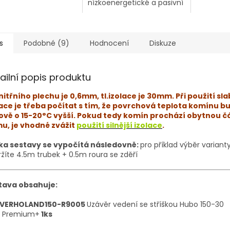
nízkoenergetické a pasivní
domy
s
Podobné (9)
Hodnocení
Diskuze
ailní popis produktu
nitřního plechu je 0,6mm, tl.izolace je 30mm. Při použití sla
lace je třeba počítat s tím, že povrchová teplota komínu b
ově o 15-20°C vyšší. Pokud tedy komín prochází obytnou č
u, je vhodné zvážit
použití silnější izolace
.
ka sestavy se vypočítá následovně:
pro příklad výběr variant
žíte 4.5m trubek + 0.5m roura se zděří
tava obsahuje:
VERHOLAND150-R9005
Uzávěr vedení se stříškou Hubo 150-30
Premium+
1ks