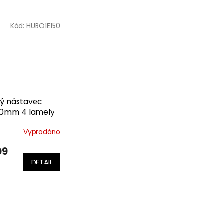
Kód:
HUBO1E150
ý nástavec
0mm 4 lamely
Vyprodáno
09
DETAIL