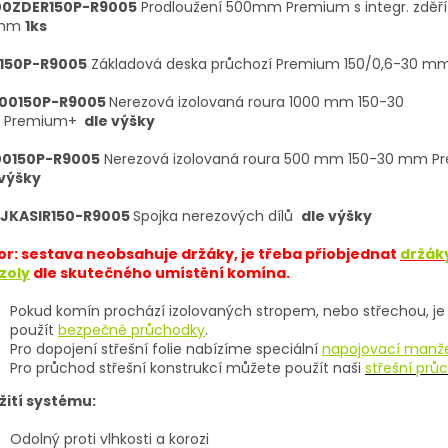
00ZDER150P-R9005
Prodloužení 500mm Premium s integr. zděří
 mm
1ks
150P-R9005
Základová deska průchozí Premium 150/0,6-30 m
000150P-R9005
Nerezová izolovaná roura 1000 mm 150-30
 Premium+
dle výšky
00150P-R9005
Nerezová izolovaná roura 500 mm 150-30 mm 
 výšky
JKASIR150-R9005
Spojka nerezových dílů
dle výšky
or: sestava neobsahuje držáky, je třeba přiobjednat
držák
zoly
dle skutečného umístění komína.
Pokud komín prochází izolovaných stropem, nebo střechou, j
použít
bezpečné průchodky
.
Pro dopojení střešní folie nabízíme speciální
napojovací manž
Pro průchod střešní konstrukcí můžete použít naši
střešní prů
žití systému:
Odolný proti vlhkosti a korozi