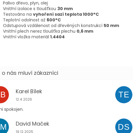
Palivo dřevo, plyn, olej
Vnitřní izolace s tloušťkou
30 mm
Testováno na
vyhoření sazí teplota 1000°C
Teplotní odolnost až
600°C
Odstupová vzdálenost od dřevěných konstrukcí
50 mm
Vnitřní plech nerez tloušťka plechu
0,6 mm
Vnitřní vložka materiál
1.4404
Karel Bílek
KB
TE
Hodnocení obchodu je 5 z 5 hvězdiček.
12.4.2026
i spokojen.
David Maček
DM
DS
Hodnocení obchodu je 5 z 5 hvězdiček.
19.12.2025