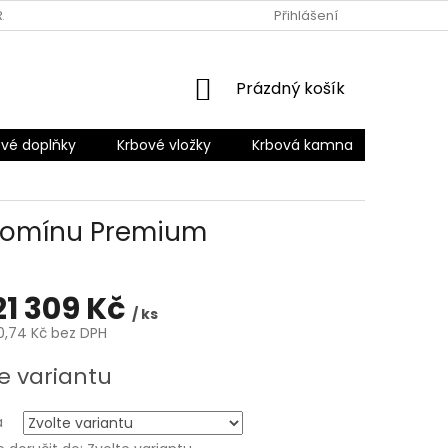
RANY OSOBNÍCH ÚDAJŮ
Přihlášení
NÁKUPNÍ
Prázdný košík
KOŠÍK
vé doplňky
Krbové vložky
Krbová kamna
Šamotov
 komínu Premium
21 309 Kč
/ ks
0,74 Kč
bez DPH
e variantu
a