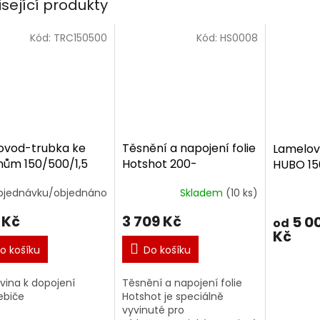
isející produkty
Kód:
TRC150500
Kód:
HS0008
ovod-trubka ke
Těsnění a napojení folie
Lamelov
ům 150/500/1,5
Hotshot 200-
HUBO 15
220mm/0-30°
bjednávku/objednáno
Skladem
(10 ks)
 Kč
3 709 Kč
5 0
od
Kč
o košíku
Do košíku
vina k dopojení
Těsnění a napojení folie
ebiče
Hotshot je speciálně
vyvinuté pro