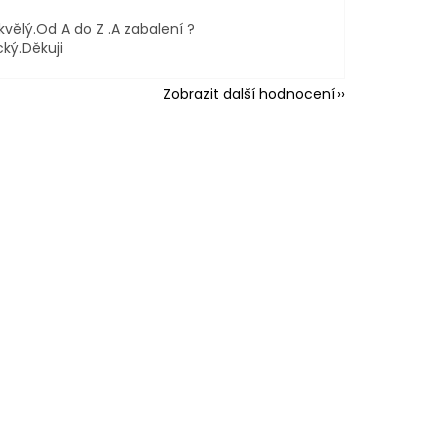
kvělý.Od A do Z .A zabalení ?
cký.Děkuji
Zobrazit další hodnocení