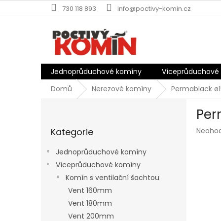
Přejít
730 118 893
info@poctivy-komin.cz
na
obsah
Jednoprůduchové komíny
Víceprůduchové
Domů
Nerezové komíny
Permablack ø1
P
Per
o
Přeskočit
s
Průmě
Kategorie
Neoho
kategorie
t
hodnoc
r
produk
Jednoprůduchové komíny
a
je
Víceprůduchové komíny
n
0,0
z
Komín s ventilační šachtou
n
5
í
Vent 160mm
hvězdič
p
Vent 180mm
a
Vent 200mm