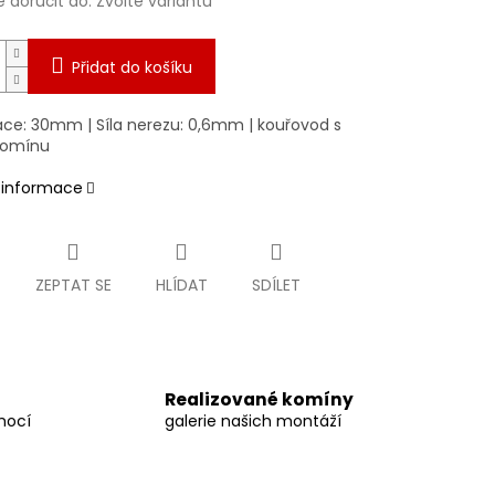
doručit do:
Zvolte variantu
Přidat do košíku
lace: 30mm | Síla nerezu: 0,6mm | kouřovod s
komínu
í informace
ZEPTAT SE
HLÍDAT
SDÍLET
Realizované komíny
mocí
galerie našich montáží