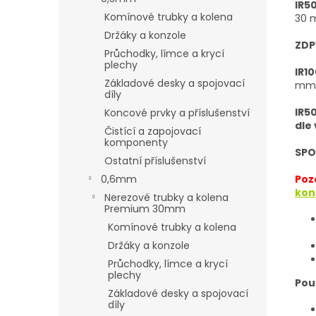
IR5
Komínové trubky a kolena
30
Držáky a konzole
ZDP
Průchodky, límce a krycí
plechy
IR1
Základové desky a spojovací
mm
díly
IR5
Koncové prvky a příslušenství
dle
Čistící a zapojovací
komponenty
SPO
Ostatní příslušenství
Poz
0,6mm
kon
Nerezové trubky a kolena
Premium 30mm
Komínové trubky a kolena
Držáky a konzole
Průchodky, límce a krycí
plechy
Pou
Základové desky a spojovací
díly