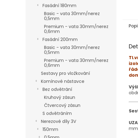
Fasádní 180mm
Basic - vata 30mm/nerez
0,5mm
Popi
Premium - vata 30mm/nerez
0,6mm
Fasádní 200mm
Det
Basic - vata 30mm/nerez
0,5mm
Tl.v
Premium - vata 30mm/nerez
izo
0,6mm
řád
Sestavy pro vložkování
dom
Komínové nástavce
Výš
Bez odvětrání
obdr
Kruhový zásun
Čtvercový zásun
Ses
S odvětráním
Nerezové díly 3V
UZA
mm 
150mm
0,5mm