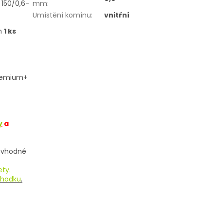
 150/0,6-
mm
:
Umístění komínu
:
vnitřní
m
1 ks
Premium+
y
a
e vhodné
ety
.
chodku
.