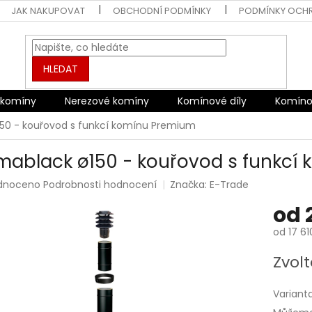
JAK NAKUPOVAT
OBCHODNÍ PODMÍNKY
PODMÍNKY OCH
HLEDAT
 komíny
Nerezové komíny
Komínové díly
Komíno
50 - kouřovod s funkcí komínu Premium
mablack ø150 - kouřovod s funkcí
rné
dnoceno
Podrobnosti hodnocení
Značka:
E-Trade
ení
od
tu
od
17 61
Měrná
Zvolt
cena:
ek.
Variant