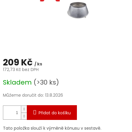
209 Kč
/ ks
172,73 Kč bez DPH
Měrná
Skladem
(>30 ks)
cena:
Můžeme doručit do:
13.8.2026
Přidat do košíku
Tato položka slouží k výměně kónusu v sestavě.