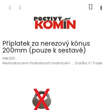
Přejít
NÁKUP
na
obsah
KOŠÍK
Příplatek za nerezový kónus
200mm (pouze k sestavě)
PNK200
Průměrné
Neohodnoceno
Podrobnosti hodnocení
Značka:
E-Trade
hodnocení
produktu
je
0,0
z
5
hvězdiček.