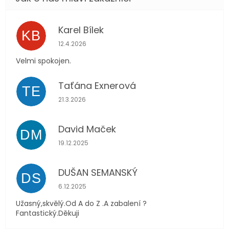
Karel Bílek
KB
Hodnocení obchodu je 5 z 5 hvězdiček.
12.4.2026
Velmi spokojen.
Taťána Exnerová
TE
Hodnocení obchodu je 5 z 5 hvězdiček.
21.3.2026
David Maček
DM
Hodnocení obchodu je 5 z 5 hvězdiček.
19.12.2025
DUŠAN SEMANSKÝ
DS
Hodnocení obchodu je 5 z 5 hvězdiček.
6.12.2025
Užasný,skvělý.Od A do Z .A zabalení ?
Fantastický.Děkuji