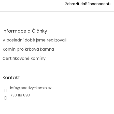
Zobrazit další hodnocení
Z
á
p
a
Informace a Články
t
V poslední době jsme realizovali
í
Komín pro krbová kamna
Certifikované komíny
Kontakt
info
@
poctivy-komin.cz
730 118 893