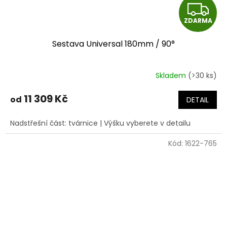
Z
ZDARMA
D
Sestava Universal 180mm / 90°
A
R
Skladem
(>30 ks)
Průměrné
hodnocení
M
produktu
11 309 Kč
od
DETAIL
je
A
5,0
Nadstřešní část: tvárnice | Výšku vyberete v detailu
z
5
Kód:
1622-765
hvězdiček.