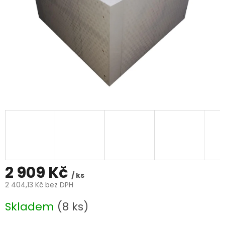
2 909 Kč
/ ks
2 404,13 Kč bez DPH
Měrná
Skladem
(8 ks)
cena: