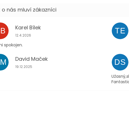
Karel Bílek
KB
TE
Hodnocení obchodu je 5 z 5 hvězdiček.
12.4.2026
i spokojen.
David Maček
DM
DS
Hodnocení obchodu je 5 z 5 hvězdiček.
19.12.2025
Užasný,s
Fantasti