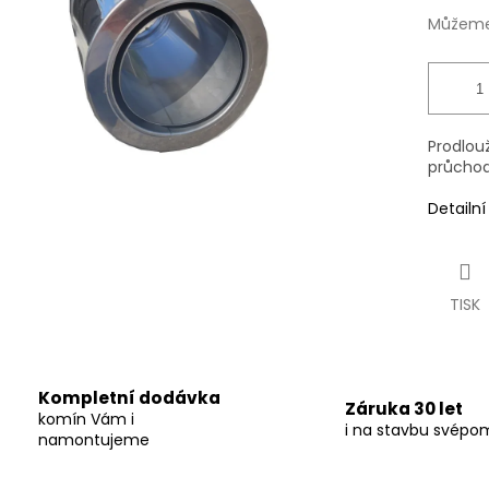
Můžeme 
Prodlou
průchod
Detailn
TISK
Kompletní dodávka
Záruka 30 let
komín Vám i
i na stavbu svépo
namontujeme