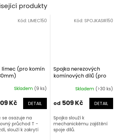
isející produkty
Kód:
LIMEC150
Kód:
SPOJKASIR150
í límec (pro komín
Spojka nerezových
/30mm)
komínových dílů (pro
komín 150/30mm)
Skladem
(9 ks)
Skladem
(>30 ks)
09 Kč
509 Kč
od
DETAIL
DETAIL
 se osazuje na
Spojka slouží k
ovný průchod T -
mechanickému zajištění
dí, slouží k zakrytí
spoje dílů.