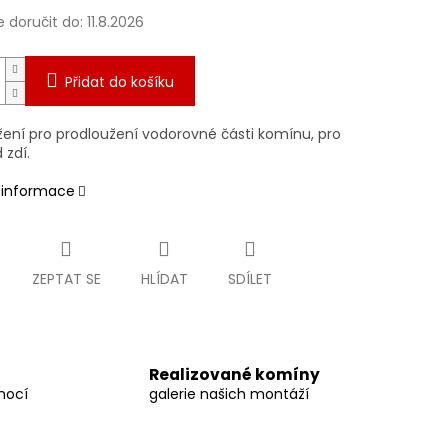
doručit do:
11.8.2026
Přidat do košíku
žení pro prodloužení vodorovné části komínu, pro
 zdí.
í informace
ZEPTAT SE
HLÍDAT
SDÍLET
Realizované komíny
mocí
galerie našich montáží