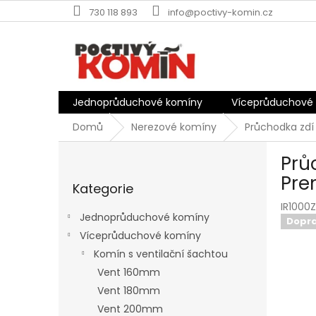
Přejít
730 118 893
info@poctivy-komin.cz
na
obsah
Jednoprůduchové komíny
Víceprůduchové
Domů
Nerezové komíny
Průchodka zdí
P
Prů
o
Přeskočit
s
Pre
Kategorie
kategorie
t
IR1000
r
Jednoprůduchové komíny
Dopr
a
Víceprůduchové komíny
n
Komín s ventilační šachtou
n
í
Vent 160mm
p
Vent 180mm
a
Vent 200mm