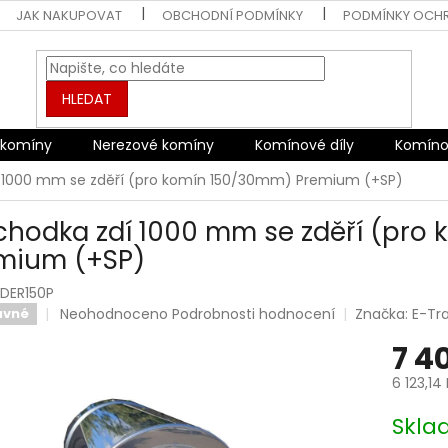
JAK NAKUPOVAT
OBCHODNÍ PODMÍNKY
PODMÍNKY OCH
HLEDAT
 komíny
Nerezové komíny
Komínové díly
Komíno
 1000 mm se zděří (pro komín 150/30mm) Premium (+SP)
chodka zdí 1000 mm se zděří (pro
mium (+SP)
ZDER150P
Průměrné
Neohodnoceno
Podrobnosti hodnocení
Značka:
E-Tr
avné
hodnocení
7 4
produktu
je
6 123,14
0,0
z
Měrná
Skl
5
cena:
hvězdiček.