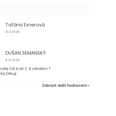
Taťána Exnerová
Hodnocení obchodu je 5 z 5 hvězdiček.
21.3.2026
DUŠAN SEMANSKÝ
Hodnocení obchodu je 5 z 5 hvězdiček.
6.12.2025
kvělý.Od A do Z .A zabalení ?
cký.Děkuji
Zobrazit další hodnocení