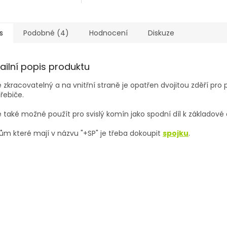
s
Podobné (4)
Hodnocení
Diskuze
ailní popis produktu
je zkracovatelný a na vnitřní straně je opatřen dvojitou zděří pro 
řebiče.
je také možné použít pro svislý komín jako spodní díl k základové
lům které mají v názvu "+SP" je třeba dokoupit
spojku
.