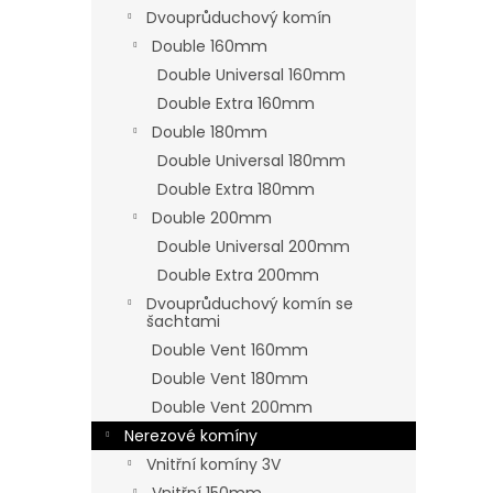
n
Dvouprůduchový komín
e
Double 160mm
l
Double Universal 160mm
Double Extra 160mm
Double 180mm
Double Universal 180mm
Double Extra 180mm
Double 200mm
Double Universal 200mm
Double Extra 200mm
Dvouprůduchový komín se
šachtami
Double Vent 160mm
Double Vent 180mm
Double Vent 200mm
Nerezové komíny
Vnitřní komíny 3V