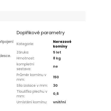
Doplňkové parametry
připojení
Nerezové
Kategorie
:
komíny
Záruka
:
5 let
 desce.
Hmotnost
:
8 kg
kompletní
ne
sestava
:
Průměr komínu v
150
mm
:
Síla izolace v mm
:
30
Tloušťka plechu v
0,6
mm
:
Umístění komínu
:
vnitřní