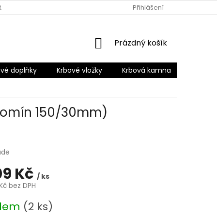
RANY OSOBNÍCH ÚDAJŮ
Přihlášení
NÁKUPNÍ
Prázdný košík
KOŠÍK
vé doplňky
Krbové vložky
Krbová kamna
Šamotov
 komín 150/30mm)
ade
09 Kč
/ ks
 Kč bez DPH
adem
(2 ks)