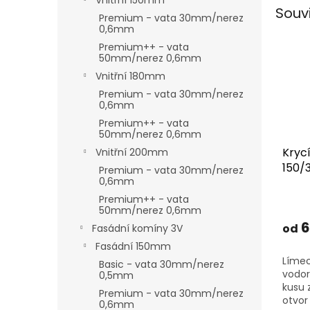
Vnitřní 150mm
Souv
Premium - vata 30mm/nerez
0,6mm
Premium++ - vata
50mm/nerez 0,6mm
Vnitřní 180mm
Premium - vata 30mm/nerez
0,6mm
Premium++ - vata
50mm/nerez 0,6mm
Kryc
Vnitřní 200mm
150
Premium - vata 30mm/nerez
0,6mm
Premium++ - vata
50mm/nerez 0,6mm
6
od
Fasádní komíny 3V
Fasádní 150mm
Límec
Basic - vata 30mm/nerez
vodor
0,5mm
kusu z
Premium - vata 30mm/nerez
otvor
0,6mm