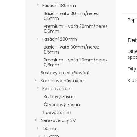
Fasádní 180mm
Basic - vata 30mm/nerez
0,5mm
Popi
Premium - vata 30mm/nerez
0,6mm
Fasádní 200mm
Det
Basic - vata 30mm/nerez
Díl 
0,5mm
spot
Premium - vata 30mm/nerez
0,6mm
Díl 
Sestavy pro vložkování
K dí
Komínové nástavce
Bez odvětrání
Kruhový zásun
Čtvercový zásun
S odvětráním
Nerezové díly 3V
150mm
0,5mm