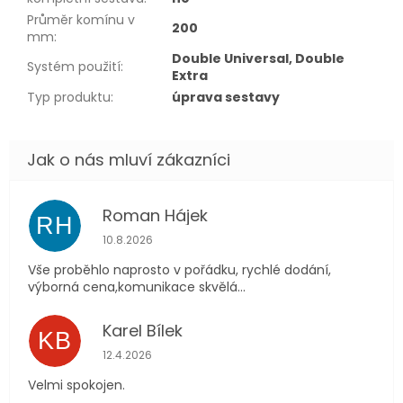
Průměr komínu v
200
mm
:
Double Universal, Double
Systém použití
:
Extra
Typ produktu
:
úprava sestavy
Roman Hájek
RH
Hodnocení obchodu je 5 z 5 hvězdiček.
10.8.2026
Vše proběhlo naprosto v pořádku, rychlé dodání,
výborná cena,komunikace skvělá...
Karel Bílek
KB
Hodnocení obchodu je 5 z 5 hvězdiček.
12.4.2026
Velmi spokojen.