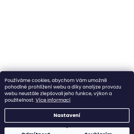
Používáme cookies, abychom Vám umožnili
pohodlné prohlížení webu a díky analýze provozu
Sledovat na Instagramu
webu neustále zlepšovali jeho funkce, výkon a
použitelnost.
Více informací
Vytvořil Shoptet
Nastavení
Copyright 2026
Poctivý komín
. Všechna práva