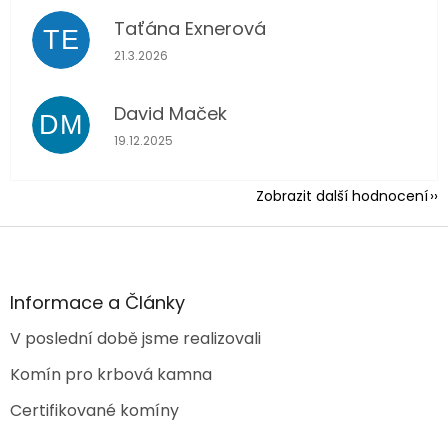
Taťána Exnerová
TE
Hodnocení obchodu je 5 z 5 hvězdiček.
21.3.2026
David Maček
DM
Hodnocení obchodu je 5 z 5 hvězdiček.
19.12.2025
Zobrazit další hodnocení
Z
á
p
a
Informace a Články
t
V poslední době jsme realizovali
í
Komín pro krbová kamna
Certifikované komíny