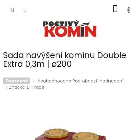
Přejít
NÁKUP
na
obsah
KOŠÍK
Sada navýšení komínu Double
Extra 0,3m | ø200
Průměrné
Neohodnoceno
Podrobnosti hodnocení
Dopravné
hodnocení
Značka:
E-Trade
produktu
je
0,0
z
5
hvězdiček.