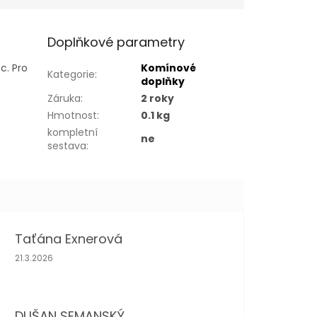
Doplňkové parametry
c. Pro
Komínové
Kategorie
:
doplňky
Záruka
:
2 roky
Hmotnost
:
0.1 kg
kompletní
ne
sestava
:
Taťána Exnerová
Hodnocení obchodu je 5 z 5 hvězdiček.
21.3.2026
DUŠAN SEMANSKÝ