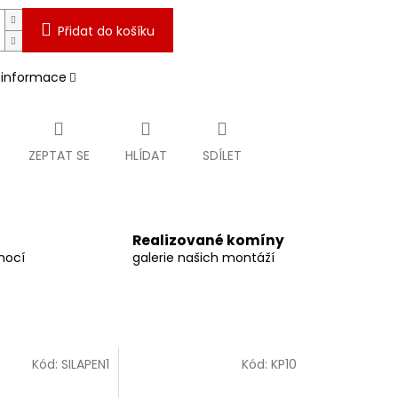
Přidat do košíku
í informace
ZEPTAT SE
HLÍDAT
SDÍLET
Realizované komíny
mocí
galerie našich montáží
Kód:
SILAPEN1
Kód:
KP10