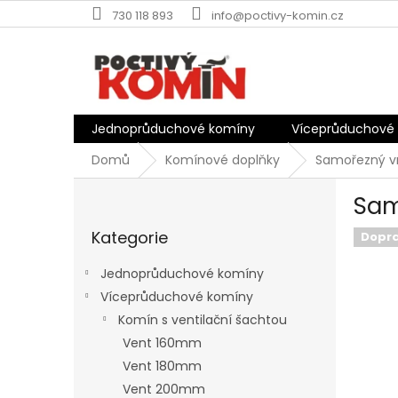
Přejít
730 118 893
info@poctivy-komin.cz
na
obsah
Jednoprůduchové komíny
Víceprůduchové
Domů
Komínové doplňky
Samořezný v
P
Sam
o
Přeskočit
s
Kategorie
kategorie
Dopr
t
r
Jednoprůduchové komíny
a
Víceprůduchové komíny
n
Komín s ventilační šachtou
n
í
Vent 160mm
p
Vent 180mm
a
Vent 200mm