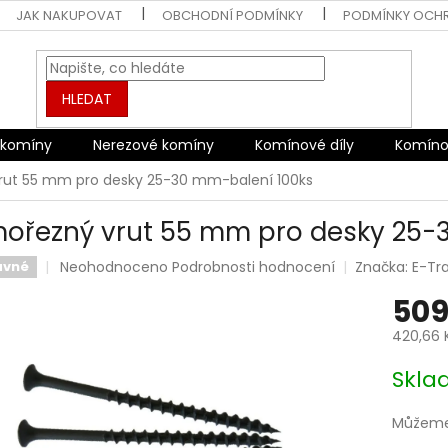
JAK NAKUPOVAT
OBCHODNÍ PODMÍNKY
PODMÍNKY OCH
HLEDAT
 komíny
Nerezové komíny
Komínové díly
Komíno
rut 55 mm pro desky 25-30 mm-balení 100ks
ořezný vrut 55 mm pro desky 25-
Průměrné
Neohodnoceno
Podrobnosti hodnocení
Značka:
E-Tr
avné
hodnocení
509
produktu
je
420,66 
0,0
z
Měrná
Skl
5
cena:
hvězdiček.
Můžeme 