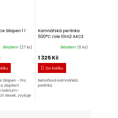
e Silapen 1 l
Kamnářská perlinka
500°C role 10m2 AKCE
Skladem
(27 ks)
Skladem
(6 ks)
č
1 325 Kč
ošíku
Do košíku
 Silapen - Pro
Nehořlavá kamnářská
a zlepšení
perlinka
ti kalcium-
ých desek, zvyšuje
a odstraňuje