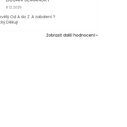
Hodnocení obchodu je 5 z 5 hvězdiček.
6.12.2025
kvělý.Od A do Z .A zabalení ?
cký.Děkuji
Zobrazit další hodnocení