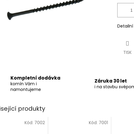
Detailn
TISK
Kompletní dodávka
Záruka 30 let
komín Vám i
i na stavbu svépo
namontujeme
isející produkty
Kód:
7002
Kód:
7001