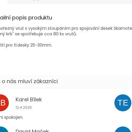
ailní popis produktu
ořezný vrut s vysokým stoupáním pro spojování desek Skamote
ný krb" se spotřebuje cca 80 ks vrutů.
ití pro tl.desky 25-30mm.
Karel Bílek
KB
TE
Hodnocení obchodu je 5 z 5 hvězdiček.
12.4.2026
i spokojen.
David Maček