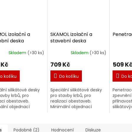
OL izolační a
SKAMOL izolační a
Penetrac
ební deska
stavební deska
OTEC 225 - 30
SKAMOTEC 225 - 25
Skladem
(>30 ks)
Skladem
(>30 ks)
mm
 Kč
709 Kč
509 K
o košíku
Do košíku
Do k
ální silikátové desky
Speciální silikátové desky
Penetrace
tavby krbů, pro
pro stavby krbů, pro
zpevnění 
zaci obestaveb.
realizaci obestaveb.
přilnavos
ální objednací
Minimální objednací
silikátov
tví je 3ks.
množství je 3ks.
pevnost 
prašnost
s
Podobné (2)
Hodnocení
Diskuze