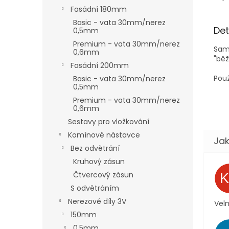
Fasádní 180mm
Basic - vata 30mm/nerez
Det
0,5mm
Premium - vata 30mm/nerez
Sam
0,6mm
"běž
Fasádní 200mm
Použ
Basic - vata 30mm/nerez
0,5mm
Premium - vata 30mm/nerez
0,6mm
Sestavy pro vložkování
Komínové nástavce
Bez odvětrání
Kruhový zásun
Čtvercový zásun
S odvětráním
Nerezové díly 3V
Velm
150mm
0,5mm