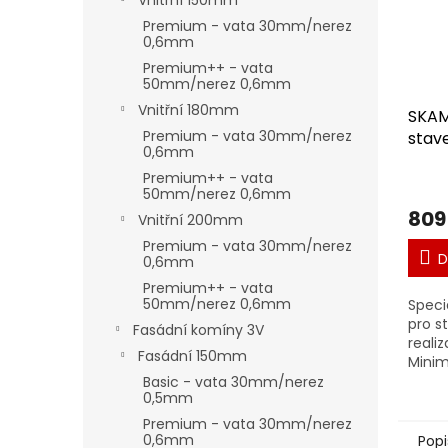
Vnitřní 150mm
Premium - vata 30mm/nerez
0,6mm
Premium++ - vata
50mm/nerez 0,6mm
Vnitřní 180mm
SKAM
Premium - vata 30mm/nerez
stav
0,6mm
SKAM
Premium++ - vata
mm
50mm/nerez 0,6mm
809
Vnitřní 200mm
Premium - vata 30mm/nerez
D
0,6mm
Premium++ - vata
50mm/nerez 0,6mm
Speci
pro s
Fasádní komíny 3V
reali
Fasádní 150mm
Minim
množs
Basic - vata 30mm/nerez
0,5mm
Premium - vata 30mm/nerez
0,6mm
Popi