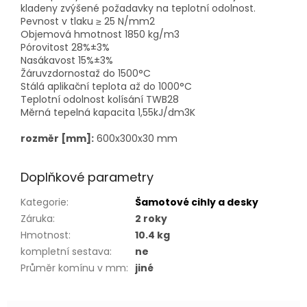
kladeny zvýšené požadavky na teplotní odolnost.
Pevnost v tlaku ≥ 25 N/mm2
Objemová hmotnost 1850 kg/m3
Pórovitost 28%±3%
Nasákavost 15%±3%
Žáruvzdornostaž do 1500°C
Stálá aplikační teplota až do 1000°C
Teplotní odolnost kolísání TWB28
Měrná tepelná kapacita 1,55kJ/dm3K
rozměr [mm]:
600x300x30 mm
Doplňkové parametry
Kategorie
:
Šamotové cihly a desky
Záruka
:
2 roky
Hmotnost
:
10.4 kg
kompletní sestava
:
ne
Průměr komínu v mm
:
jiné