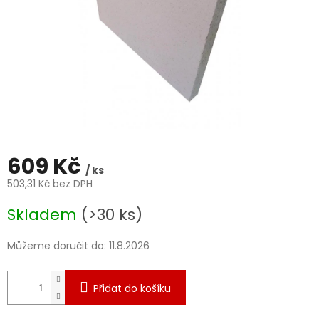
609 Kč
/ ks
503,31 Kč bez DPH
Měrná
Skladem
(>30 ks)
cena:
Můžeme doručit do:
11.8.2026
Přidat do košíku