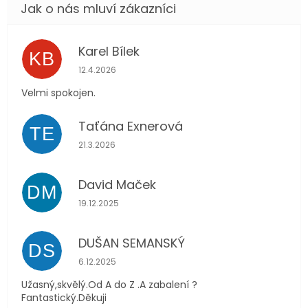
Karel Bílek
KB
Hodnocení obchodu je 5 z 5 hvězdiček.
12.4.2026
Velmi spokojen.
Taťána Exnerová
TE
Hodnocení obchodu je 5 z 5 hvězdiček.
21.3.2026
David Maček
DM
Hodnocení obchodu je 5 z 5 hvězdiček.
19.12.2025
DUŠAN SEMANSKÝ
DS
Hodnocení obchodu je 5 z 5 hvězdiček.
6.12.2025
Užasný,skvělý.Od A do Z .A zabalení ?
Fantastický.Děkuji