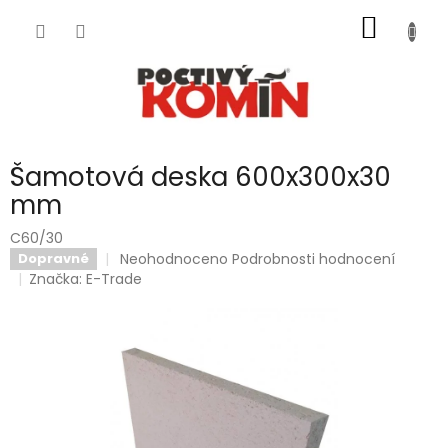
Přejít
NÁKUP
na
obsah
KOŠÍK
Šamotová deska 600x300x30
mm
C60/30
Průměrné
Neohodnoceno
Podrobnosti hodnocení
Dopravné
hodnocení
Značka:
E-Trade
produktu
je
0,0
z
5
hvězdiček.