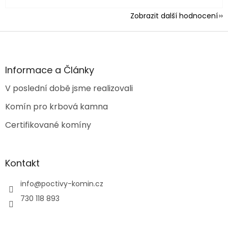
Zobrazit další hodnocení
Z
á
p
a
Informace a Články
t
V poslední době jsme realizovali
í
Komín pro krbová kamna
Certifikované komíny
Kontakt
info
@
poctivy-komin.cz
730 118 893