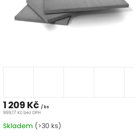
1 209 Kč
/ ks
999,17 Kč bez DPH
Měrná
Skladem
(>30 ks)
cena: