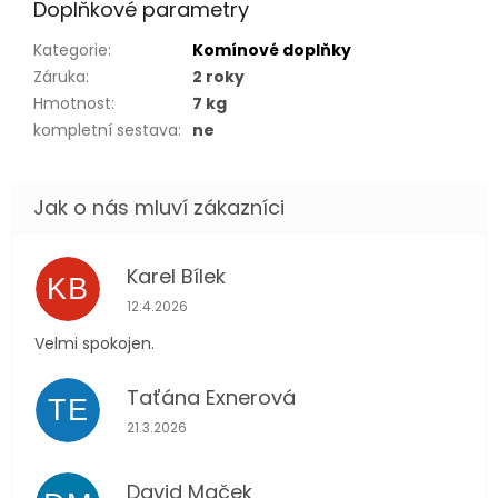
Doplňkové parametry
Kategorie
:
Komínové doplňky
Záruka
:
2 roky
Hmotnost
:
7 kg
kompletní sestava
:
ne
Karel Bílek
KB
Hodnocení obchodu je 5 z 5 hvězdiček.
12.4.2026
Velmi spokojen.
Taťána Exnerová
TE
Hodnocení obchodu je 5 z 5 hvězdiček.
21.3.2026
David Maček