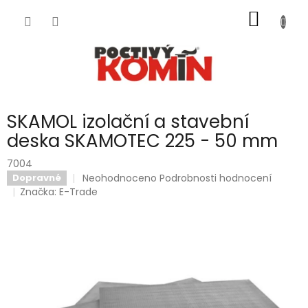
Přejít
NÁKUP
na
obsah
KOŠÍK
SKAMOL izolační a stavební
deska SKAMOTEC 225 - 50 mm
7004
Průměrné
Neohodnoceno
Podrobnosti hodnocení
Dopravné
hodnocení
Značka:
E-Trade
produktu
je
0,0
z
5
hvězdiček.