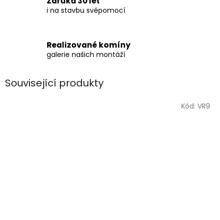
Záruka 30 let
i na stavbu svépomocí
Realizované komíny
galerie našich montáží
Související produkty
Kód:
VR9