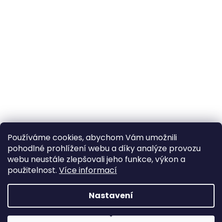
Používáme cookies, abychom Vám umožnili
pohodlné prohlížení webu a díky analýze provozu
Sledovat na Instagramu
webu neustále zlepšovali jeho funkce, výkon a
použitelnost.
Více informací
Vytvořil Shoptet
Nastavení
Copyright 2026
Poctivý komín
. Všechna práva