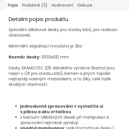
Popis
Podobné (3)
Hodnocení
Diskuze
Detailní popis produktu
Speciální silikátové desky pro stavby krbů, pro realizaci
obestaveb.
Minimální objednací množství je 3ks!
Rozměr desky:
1000x610 mm
Desky SKAMOTEC 225 dánského výrobce Skamol jsou
nejen v ČR pro stavbu krbů, kamen a jiných topidel
nejčastěji voleným materiálem, a to díky celé řadě
skvělých vlastností:
jednoduché zpracování = vystačíte si
s pilkou a aku vrtačkou
z kalcium-silikátoých desek při manipulaci a
zpracování nejméně zprašují
snadná manipulace:
Velkoformátové desky 1