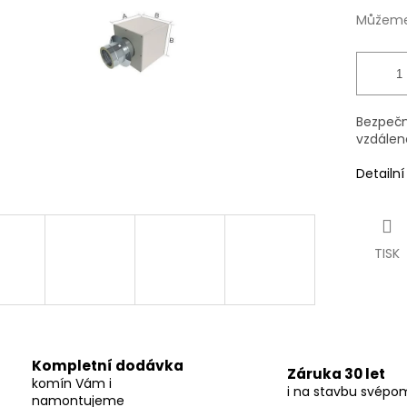
Můžeme 
Bezpečn
vzdálen
Detailn
TISK
Kompletní dodávka
Záruka 30 let
komín Vám i
i na stavbu svépo
namontujeme