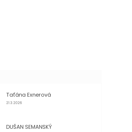
Taťána Exnerová
Hodnocení obchodu je 5 z 5 hvězdiček.
21.3.2026
DUŠAN SEMANSKÝ