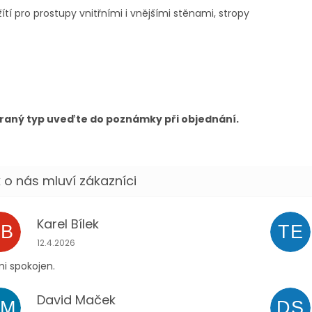
ítí pro prostupy vnitřními i vnějšími stěnami, stropy
raný typ uveďte do poznámky při objednání.
Karel Bílek
KB
TE
Hodnocení obchodu je 5 z 5 hvězdiček.
12.4.2026
i spokojen.
David Maček
DM
DS