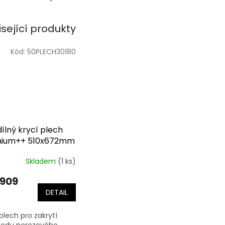
isející produkty
Kód:
50PLECH30180
ílný krycí plech
ium++ 510x672mm
° (pro komín
Skladem
(1 ks)
/50mm)
 909
DETAIL
 plech pro zakrytí
hodu nerezového