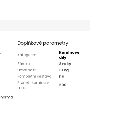
Doplňkové parametry
u
Komínové
Kategorie
:
díly
Záruka
:
2 roky
Hmotnost
:
10 kg
kompletní sestava
:
ne
Průměr komínu v
200
mm
:
, norma