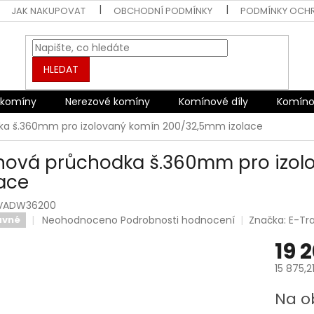
JAK NAKUPOVAT
OBCHODNÍ PODMÍNKY
PODMÍNKY OCH
HLEDAT
 komíny
Nerezové komíny
Komínové díly
Komíno
ka š.360mm pro izolovaný komín 200/32,5mm izolace
nová průchodka š.360mm pro izol
lace
VADW36200
Průměrné
Neohodnoceno
Podrobnosti hodnocení
Značka:
E-Tr
avné
hodnocení
19 
produktu
je
15 875,2
0,0
z
Měrná
Na o
5
cena:
hvězdiček.