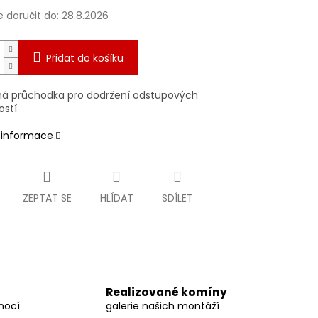
doručit do:
28.8.2026
Přidat do košíku
á průchodka pro dodržení odstupových
ostí
í informace
ZEPTAT SE
HLÍDAT
SDÍLET
Realizované komíny
mocí
galerie našich montáží