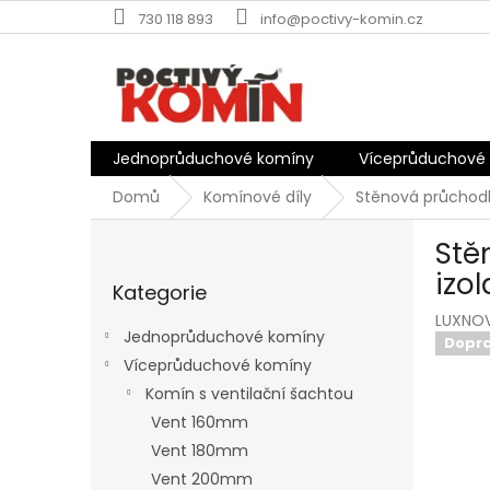
Přejít
730 118 893
info@poctivy-komin.cz
na
obsah
Jednoprůduchové komíny
Víceprůduchové
Domů
Komínové díly
Stěnová průchod
P
Stě
o
Přeskočit
s
izo
Kategorie
kategorie
t
LUXNO
r
Jednoprůduchové komíny
Dopr
a
Víceprůduchové komíny
n
Komín s ventilační šachtou
n
í
Vent 160mm
p
Vent 180mm
a
Vent 200mm