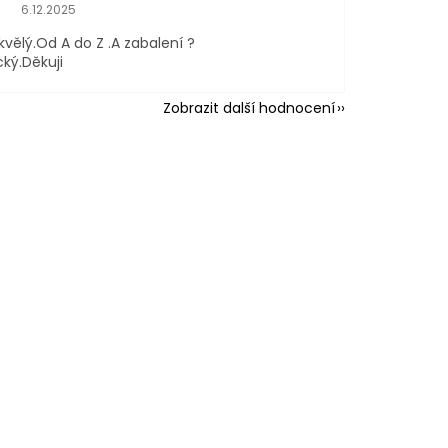
Hodnocení obchodu je 5 z 5 hvězdiček.
6.12.2025
kvělý.Od A do Z .A zabalení ?
cký.Děkuji
Zobrazit další hodnocení