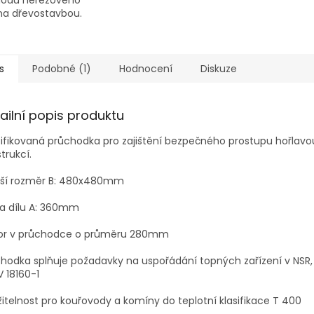
a dřevostavbou.
s
Podobné (1)
Hodnocení
Diskuze
ailní popis produktu
ifikovaná průchodka pro zajištění bezpečného prostupu hořlavo
trukcí.
jší rozměr B: 480x480mm
ka dílu A: 360mm
or v průchodce o průměru 280mm
hodka splňuje požadavky na uspořádání topných zařízení v NSR
V 18160-1
itelnost pro kouřovody a komíny do teplotní klasifikace T 400