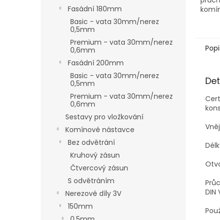
Fasádní 180mm
komín
Basic - vata 30mm/nerez
0,5mm
Premium - vata 30mm/nerez
Popi
0,6mm
Fasádní 200mm
Basic - vata 30mm/nerez
Det
0,5mm
Premium - vata 30mm/nerez
Cert
0,6mm
kons
Sestavy pro vložkování
Vně
Komínové nástavce
Bez odvětrání
Dél
Kruhový zásun
Otv
Čtvercový zásun
S odvětráním
Průc
DIN 
Nerezové díly 3V
150mm
Použ
0,5mm