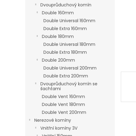
n
Dvouprůduchový komín
e
Double 160mm
l
Double Universal 160mm
Double Extra 160mm
Double 180mm
Double Universal 180mm
Double Extra 180mm
Double 200mm
Double Universal 200mm
Double Extra 200mm
Dvouprůduchový komín se
šachtami
Double Vent 160mm
Double Vent 180mm
Double Vent 200mm
Nerezové komíny
Vnitřní komíny 3V