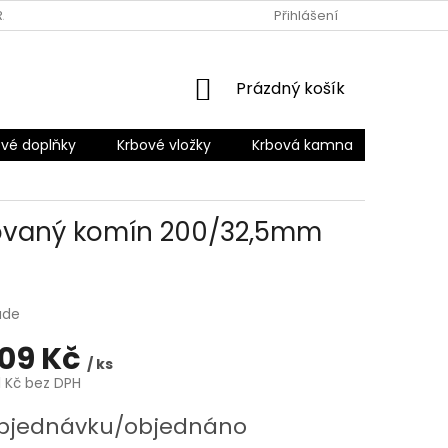
RANY OSOBNÍCH ÚDAJŮ
Přihlášení
NÁKUPNÍ
Prázdný košík
KOŠÍK
vé doplňky
Krbové vložky
Krbová kamna
Šamotov
ovaný komín 200/32,5mm
ade
209 Kč
/ ks
1 Kč bez DPH
bjednávku/objednáno