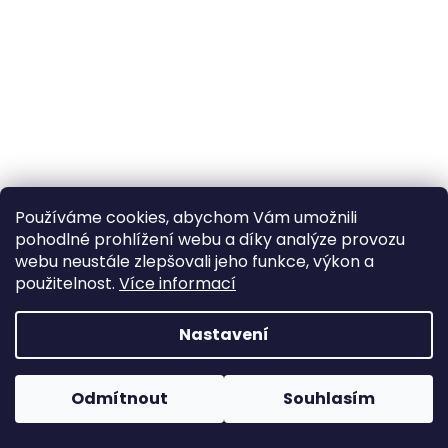
Používáme cookies, abychom Vám umožnili
pohodlné prohlížení webu a díky analýze provozu
Sledovat na Instagramu
webu neustále zlepšovali jeho funkce, výkon a
použitelnost.
Více informací
Vytvořil Shoptet
Nastavení
Copyright 2026
Poctivý komín
. Všechna práva
Odmítnout
Souhlasím
vyhrazena.
Upravit nastavení cookies