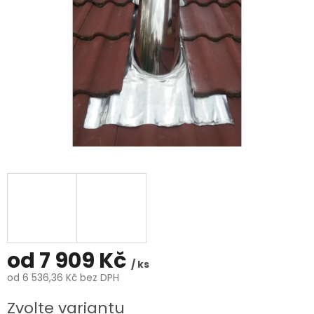
od
7 909 Kč
/ ks
od
6 536,36 Kč
bez DPH
Měrná
Zvolte variantu
cena: