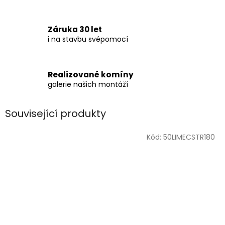
Záruka 30 let
i na stavbu svépomocí
Realizované komíny
galerie našich montáží
Související produkty
Kód:
50LIMECSTR180