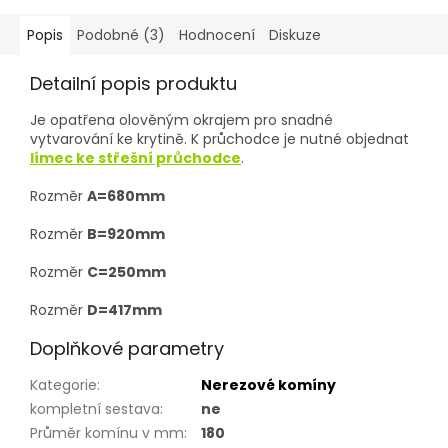
Popis
Podobné (3)
Hodnocení
Diskuze
Detailní popis produktu
Je opatřena olověným okrajem pro snadné
vytvarování ke krytině. K průchodce je nutné objednat
límec ke střešní průchodce
.
Rozměr
A=680mm
Rozměr
B=920mm
Rozměr
C=250mm
Rozměr
D=417mm
Doplňkové parametry
Kategorie
:
Nerezové komíny
kompletní sestava
:
ne
Průměr komínu v mm
:
180