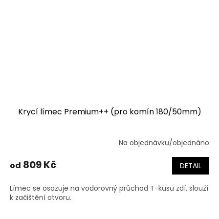
Krycí límec Premium++ (pro komín 180/50mm)
Na objednávku/objednáno
809 Kč
od
DETAIL
Límec se osazuje na vodorovný průchod T-kusu zdí, slouží
k začištění otvoru.