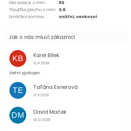
Síla izolace v mm
:
50
Tloušťka plechu v mm
:
0,6
Umístění komínu
:
vnitřní, venkovní
Karel Bílek
KB
Hodnocení obchodu je 5 z 5 hvězdiček.
12.4.2026
Velmi spokojen.
Taťána Exnerová
TE
Hodnocení obchodu je 5 z 5 hvězdiček.
21.3.2026
David Maček
DM
Hodnocení obchodu je 5 z 5 hvězdiček.
19.12.2025