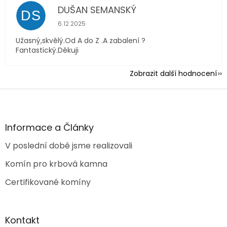
DUŠAN SEMANSKÝ
DS
Hodnocení obchodu je 5 z 5 hvězdiček.
6.12.2025
Užasný,skvělý.Od A do Z .A zabalení ?
Fantastický.Děkuji
Zobrazit další hodnocení
Z
á
p
a
Informace a Články
t
V poslední době jsme realizovali
í
Komín pro krbová kamna
Certifikované komíny
Kontakt