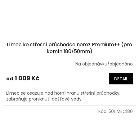
Límec ke střešní průchodce nerez Premium++ (pro
komín 180/50mm)
Na objednávku/objednáno
1 009 Kč
od
DETAIL
Límec se osazuje nad horní hranu střešní průchodky,
zabraňuje proniknutí dešťové vody.
Kód:
50LIMEC180