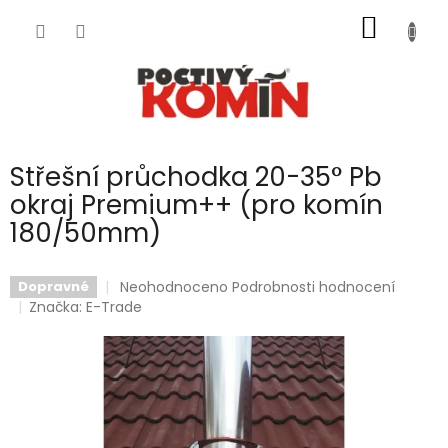
Přejít
NÁKUP
na
obsah
KOŠÍK
Střešní průchodka 20-35° Pb
okraj Premium++ (pro komín
180/50mm)
Průměrné
Neohodnoceno
Podrobnosti hodnocení
Dopravné
hodnocení
Značka:
E-Trade
produktu
je
0,0
z
5
hvězdiček.