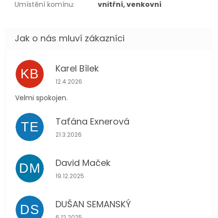
Umístění komínu
:
vnitřní, venkovní
Karel Bílek
KB
Hodnocení obchodu je 5 z 5 hvězdiček.
12.4.2026
Velmi spokojen.
Taťána Exnerová
TE
Hodnocení obchodu je 5 z 5 hvězdiček.
21.3.2026
David Maček
DM
Hodnocení obchodu je 5 z 5 hvězdiček.
19.12.2025
DUŠAN SEMANSKÝ
DS
Hodnocení obchodu je 5 z 5 hvězdiček.
6.12.2025