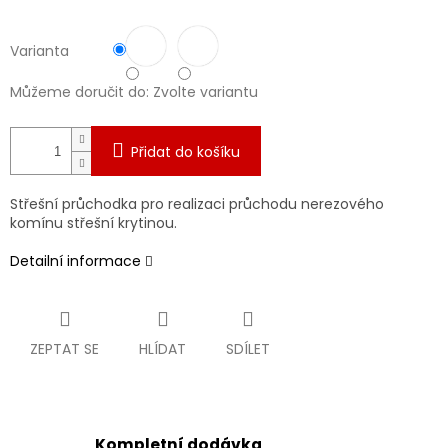
Varianta
Můžeme doručit do:
Zvolte variantu
Přidat do košíku
Střešní průchodka pro realizaci průchodu nerezového
komínu střešní krytinou.
Detailní informace
ZEPTAT SE
HLÍDAT
SDÍLET
Kompletní dodávka