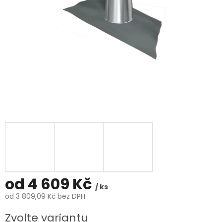
od
4 609 Kč
/ ks
od
3 809,09 Kč
bez DPH
Měrná
Zvolte variantu
cena: