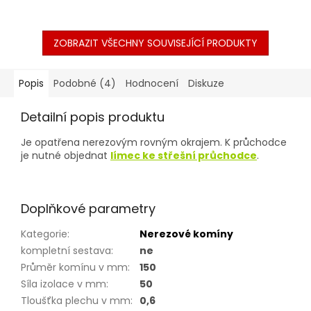
ZOBRAZIT VŠECHNY SOUVISEJÍCÍ PRODUKTY
Popis
Podobné (4)
Hodnocení
Diskuze
Detailní popis produktu
Je opatřena nerezovým rovným okrajem. K průchodce
je nutné objednat
límec ke střešní průchodce
.
Doplňkové parametry
Kategorie
:
Nerezové komíny
kompletní sestava
:
ne
Průměr komínu v mm
:
150
Síla izolace v mm
:
50
Tloušťka plechu v mm
:
0,6