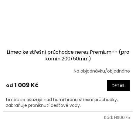
Límec ke střešní průchodce nerez Premium++ (pro
komín 200/50mm)
Na objednávku/objednáno
1 009 Kč
od
DETAIL
Límec se osazuje nad horní hranu střešní průchodky,
zabraňuje proniknutí dešťové vody.
Kód:
HS0075