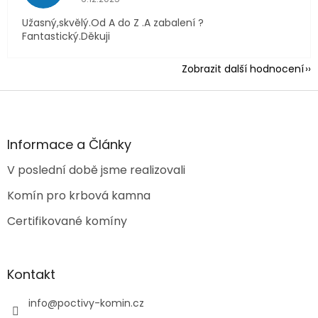
Užasný,skvělý.Od A do Z .A zabalení ?
Fantastický.Děkuji
Zobrazit další hodnocení
Z
á
p
a
Informace a Články
t
V poslední době jsme realizovali
í
Komín pro krbová kamna
Certifikované komíny
Kontakt
info
@
poctivy-komin.cz