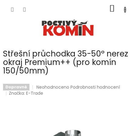
Přejít
NÁKUP
na
obsah
KOŠÍK
Střešní průchodka 35-50° nerez
okraj Premium++ (pro komín
150/50mm)
Průměrné
Neohodnoceno
Podrobnosti hodnocení
Dopravné
hodnocení
Značka:
E-Trade
produktu
je
0,0
z
5
hvězdiček.