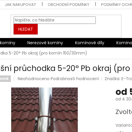
JAK NAKUPOVAT
OBCHODNÍ PODMÍNKY
PODMÍNKY OCH
HLEDAT
 komíny
Nerezové komíny
Komínové díly
Komíno
odka 5-20° Pb okraj (pro komín 150/30mm)
ešní průchodka 5-20° Pb okraj (p
Průměrné
Neohodnoceno
Podrobnosti hodnocení
Značka:
E-Tr
avné
hodnocení
od
produktu
je
od
4 30
0,0
z
Měrná
Zvolt
5
cena:
hvězdiček.
Variant