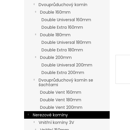
n
Dvouprůduchový komín
e
Double 160mm
l
Double Universal 160mm
Double Extra 160mm
Double 180mm
Double Universal 180mm
Double Extra 180mm
Double 200mm
Double Universal 200mm
Double Extra 200mm
Dvouprůduchový komín se
šachtami
Double Vent 160mm
Double Vent 180mm
Double Vent 200mm
Nerezové komíny
Vnitřní komíny 3V