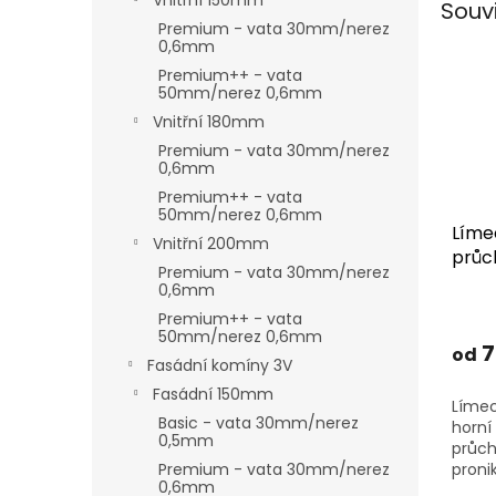
Vnitřní 150mm
Souv
Premium - vata 30mm/nerez
0,6mm
Premium++ - vata
50mm/nerez 0,6mm
Vnitřní 180mm
Premium - vata 30mm/nerez
0,6mm
Premium++ - vata
50mm/nerez 0,6mm
Líme
Vnitřní 200mm
průc
Premium - vata 30mm/nerez
komí
0,6mm
Premium++ - vata
50mm/nerez 0,6mm
7
od
Fasádní komíny 3V
Fasádní 150mm
Límec
Basic - vata 30mm/nerez
horní
0,5mm
průch
proni
Premium - vata 30mm/nerez
0,6mm