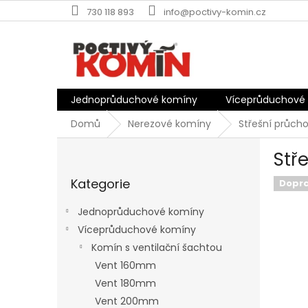
Přejít
730 118 893
info@poctivy-komin.cz
na
obsah
Jednoprůduchové komíny
Víceprůduchové
Domů
Nerezové komíny
Střešní průch
P
Stř
o
Přeskočit
s
Kategorie
kategorie
Dopr
t
r
Jednoprůduchové komíny
a
Víceprůduchové komíny
n
Komín s ventilační šachtou
n
í
Vent 160mm
p
Vent 180mm
a
Vent 200mm