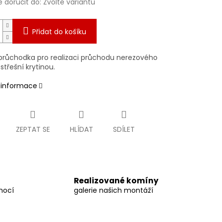
doručit do:
Zvolte variantu
Přidat do košíku
 průchodka pro realizaci průchodu nerezového
třešní krytinou.
í informace
ZEPTAT SE
HLÍDAT
SDÍLET
Realizované komíny
mocí
galerie našich montáží