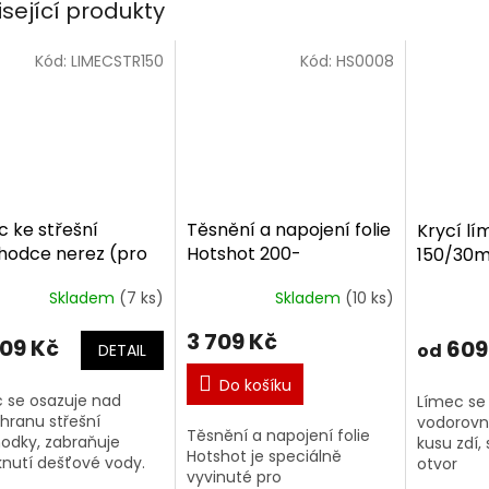
isející produkty
Kód:
LIMECSTR150
Kód:
HS0008
c ke střešní
Těsnění a napojení folie
Krycí l
hodce nerez (pro
Hotshot 200-
150/30
n 150/30mm)
220mm/0-30°
Skladem
(7 ks)
Skladem
(10 ks)
3 709 Kč
09 Kč
609
od
DETAIL
Do košíku
 se osazuje nad
Límec se
 hranu střešní
vodorovn
Těsnění a napojení folie
odky, zabraňuje
kusu zdí, 
Hotshot je speciálně
knutí dešťové vody.
otvor
vyvinuté pro