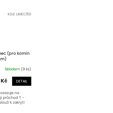
Kód:
LIMEC150
ímec (pro komín
mm)
Skladem
(9 ks)
 Kč
DETAIL
 osazuje na
ý průchod T -
slouží k zakrytí