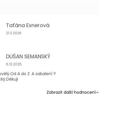
Taťána Exnerová
Hodnocení obchodu je 5 z 5 hvězdiček.
21.3.2026
DUŠAN SEMANSKÝ
Hodnocení obchodu je 5 z 5 hvězdiček.
6.12.2025
kvělý.Od A do Z .A zabalení ?
cký.Děkuji
Zobrazit další hodnocení