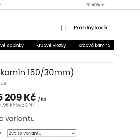
RANY OSOBNÍCH ÚDAJŮ
Přihlášení
NÁKUPNÍ
Prázdný košík
KOŠÍK
vé doplňky
Krbové vložky
Krbová kamna
Šamotov
ro komín 150/30mm)
ade
5 209 Kč
/ ks
4,96 Kč
bez DPH
e variantu
a