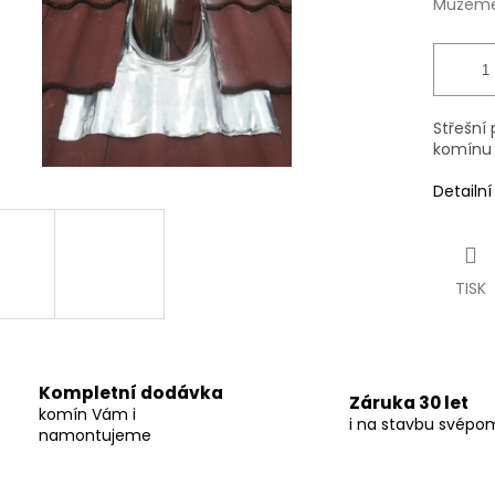
Můžeme 
Střešní
komínu s
Detailn
TISK
Kompletní dodávka
Záruka 30 let
komín Vám i
i na stavbu svépo
namontujeme