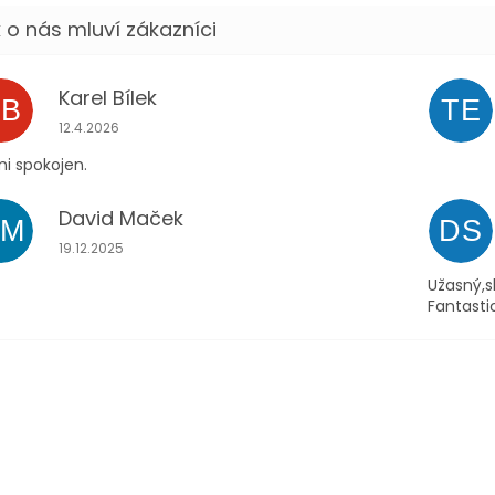
Karel Bílek
KB
TE
Hodnocení obchodu je 5 z 5 hvězdiček.
12.4.2026
i spokojen.
David Maček
DM
DS
Hodnocení obchodu je 5 z 5 hvězdiček.
19.12.2025
Užasný,s
Fantasti