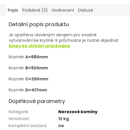
Popis
Podobné (3)
Hodnocení
Diskuze
Detailní popis produktu
Je opatřena olověným okrajem pro snadné
vytvarování ke krytině. K průchodce je nutné objednat
límec ke střešní průchodce
.
Rozměr
A=680mm
Rozměr
B=920mm
Rozměr
C=250mm
Rozměr
D=417mm
Doplňkové parametry
Kategorie
:
Nerezové komíny
Hmotnost
:
12 kg
kompletní sestava
:
ne