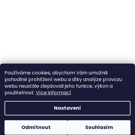
Používáme cookies, abychom Vám umožnili
pohodlné prohlížení webu a díky analýze provozu
Sledovat na Instagramu
webu neustále zlepšovali jeho funkce, výkon a
použitelnost.
Více informací
Vytvořil Shoptet
Nastavení
Copyright 2026
Poctivý komín
. Všechna práva
Odmítnout
Souhlasím
vyhrazena.
Upravit nastavení cookies