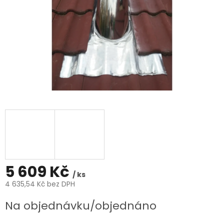
5 609 Kč
/ ks
4 635,54 Kč bez DPH
Měrná
Na objednávku/objednáno
cena: