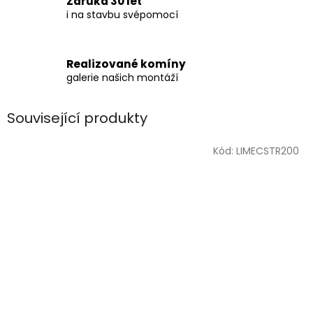
Záruka 30 let
i na stavbu svépomocí
Realizované komíny
galerie našich montáží
Související produkty
Kód:
LIMECSTR200