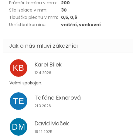
Průměr komínu v mm
:
200
Síla izolace v mm
:
30
Tloušťka plechu v mm
:
0,5, 0,6
Umístění komínu
:
vnitřní, venkovní
Karel Bílek
KB
Hodnocení obchodu je 5 z 5 hvězdiček.
12.4.2026
Velmi spokojen.
Taťána Exnerová
TE
Hodnocení obchodu je 5 z 5 hvězdiček.
21.3.2026
David Maček
DM
Hodnocení obchodu je 5 z 5 hvězdiček.
19.12.2025