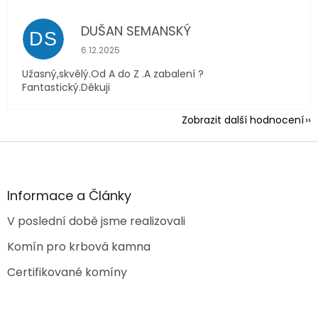
DUŠAN SEMANSKÝ
DS
Hodnocení obchodu je 5 z 5 hvězdiček.
6.12.2025
Užasný,skvělý.Od A do Z .A zabalení ?
Fantastický.Děkuji
Zobrazit další hodnocení
Z
á
p
a
Informace a Články
t
V poslední době jsme realizovali
í
Komín pro krbová kamna
Certifikované komíny