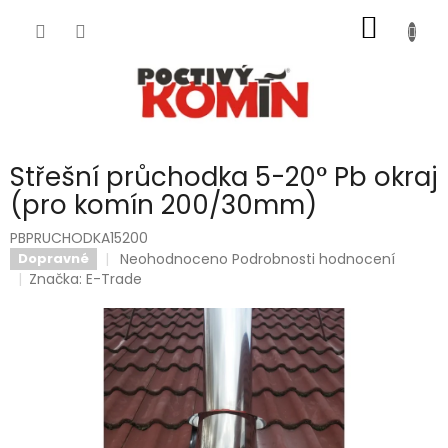
Přejít
NÁKUP
na
obsah
KOŠÍK
Střešní průchodka 5-20° Pb okraj
(pro komín 200/30mm)
PBPRUCHODKA15200
Průměrné
Neohodnoceno
Podrobnosti hodnocení
Dopravné
hodnocení
Značka:
E-Trade
produktu
je
0,0
z
5
hvězdiček.