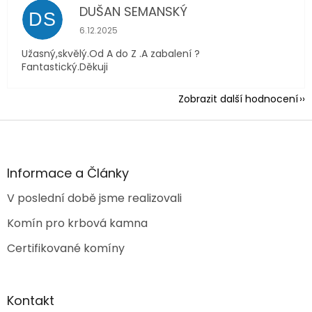
DUŠAN SEMANSKÝ
DS
Hodnocení obchodu je 5 z 5 hvězdiček.
6.12.2025
Užasný,skvělý.Od A do Z .A zabalení ?
Fantastický.Děkuji
Zobrazit další hodnocení
Z
á
p
a
Informace a Články
t
V poslední době jsme realizovali
í
Komín pro krbová kamna
Certifikované komíny
Kontakt