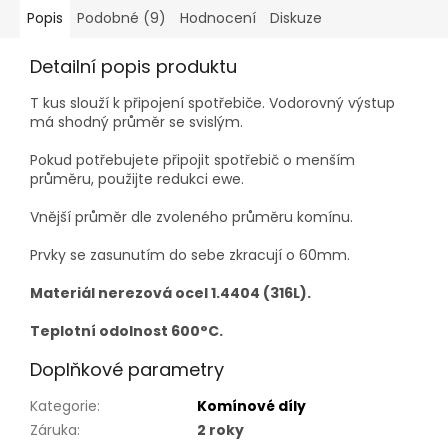
Popis
Podobné (9)
Hodnocení
Diskuze
Detailní popis produktu
T kus slouží k připojení spotřebiče. Vodorovný výstup
má shodný průměr se svislým.
Pokud potřebujete připojit spotřebič o menším
průměru, použijte redukci ewe.
Vnější průměr dle zvoleného průměru komínu.
Prvky se zasunutím do sebe zkracují o 60mm.
Materiál nerezová ocel 1.4404 (316L).
Teplotní odolnost 600°C.
Doplňkové parametry
Kategorie
:
Komínové díly
Záruka
:
2 roky