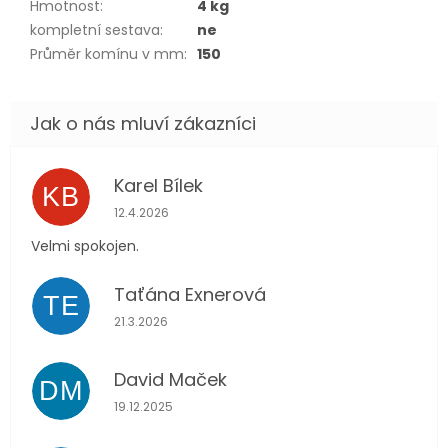
Hmotnost
:
4 kg
kompletní sestava
:
ne
Průměr komínu v mm
:
150
Karel Bílek
KB
Hodnocení obchodu je 5 z 5 hvězdiček.
12.4.2026
Velmi spokojen.
Taťána Exnerová
TE
Hodnocení obchodu je 5 z 5 hvězdiček.
21.3.2026
David Maček
DM
Hodnocení obchodu je 5 z 5 hvězdiček.
19.12.2025