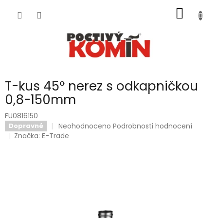
Přejít
NÁKUP
na
obsah
KOŠÍK
T-kus 45° nerez s odkapničkou
0,8-150mm
FU0816150
Průměrné
Neohodnoceno
Podrobnosti hodnocení
Dopravné
hodnocení
Značka:
E-Trade
produktu
je
0,0
z
5
hvězdiček.