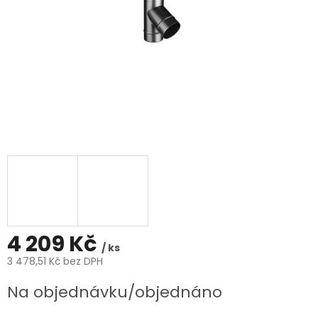
4 209 Kč
/ ks
3 478,51 Kč bez DPH
Měrná
Na objednávku/objednáno
cena: