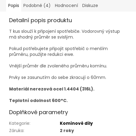
Popis
Podobné (4)
Hodnocení
Diskuze
Detailní popis produktu
T kus slouží k připojení spotřebiče. Vodorovný výstup
má shodný průměr se svislým.
Pokud potřebujete připojit spotřebič o menším
průměru, použijte redukci ewe.
Vnější průměr dle zvoleného průměru komínu.
Prvky se zasunutím do sebe zkracují o 60mm.
Materiál nerezová ocel 1.4404 (316L).
Teplotní odolnost 600°C.
Doplňkové parametry
Kategorie
:
Komínové díly
Záruka
:
2 roky