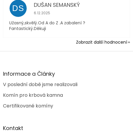
DUŠAN SEMANSKÝ
DS
Hodnocení obchodu je 5 z 5 hvězdiček.
6.12.2025
Užasný,skvělý.Od A do Z .A zabalení ?
Fantastický.Děkuji
Zobrazit další hodnocení
Z
á
p
a
Informace a Články
t
V poslední době jsme realizovali
í
Komín pro krbová kamna
Certifikované komíny
Kontakt