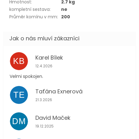
Hmotnost
:
2.7 kg
kompletní sestava
:
ne
Průměr komínu v mm
:
200
Karel Bílek
KB
Hodnocení obchodu je 5 z 5 hvězdiček.
12.4.2026
Velmi spokojen.
Taťána Exnerová
TE
Hodnocení obchodu je 5 z 5 hvězdiček.
21.3.2026
David Maček
DM
Hodnocení obchodu je 5 z 5 hvězdiček.
19.12.2025