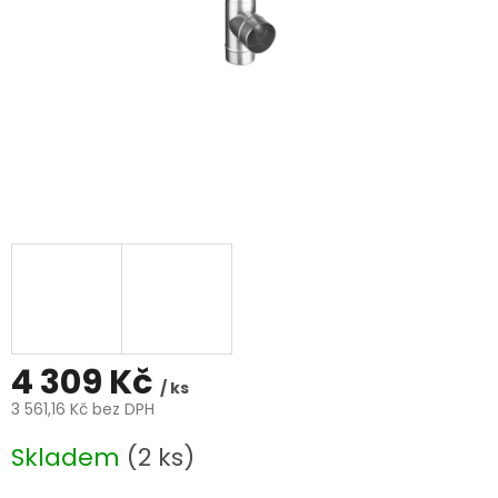
4 309 Kč
/ ks
3 561,16 Kč bez DPH
Měrná
Skladem
(2 ks)
cena: