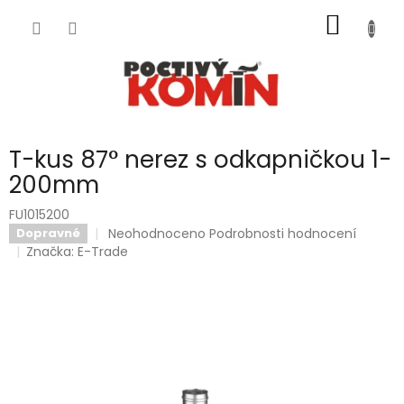
Přejít
NÁKUP
na
obsah
KOŠÍK
T-kus 87° nerez s odkapničkou 1-
200mm
FU1015200
Průměrné
Neohodnoceno
Podrobnosti hodnocení
Dopravné
hodnocení
Značka:
E-Trade
produktu
je
0,0
z
5
hvězdiček.