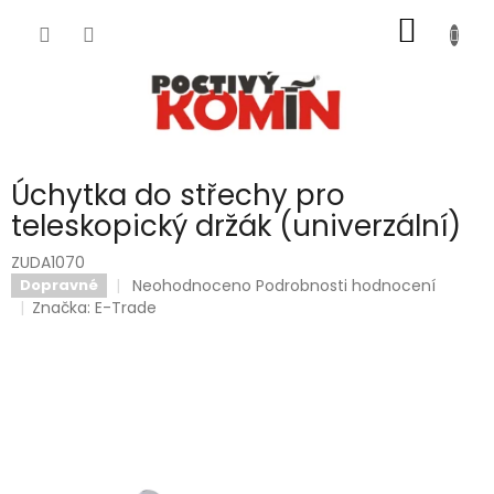
Přejít
NÁKUP
na
obsah
KOŠÍK
Úchytka do střechy pro
teleskopický držák (univerzální)
ZUDA1070
Průměrné
Neohodnoceno
Podrobnosti hodnocení
Dopravné
hodnocení
Značka:
E-Trade
produktu
je
0,0
z
5
hvězdiček.