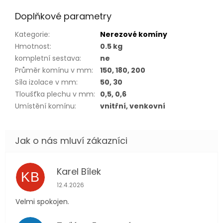
Doplňkové parametry
Kategorie
:
Nerezové komíny
Hmotnost
:
0.5 kg
kompletní sestava
:
ne
Průměr komínu v mm
:
150, 180, 200
Síla izolace v mm
:
50, 30
Tloušťka plechu v mm
:
0,5, 0,6
Umístění komínu
:
vnitřní, venkovní
Karel Bílek
KB
Hodnocení obchodu je 5 z 5 hvězdiček.
12.4.2026
Velmi spokojen.