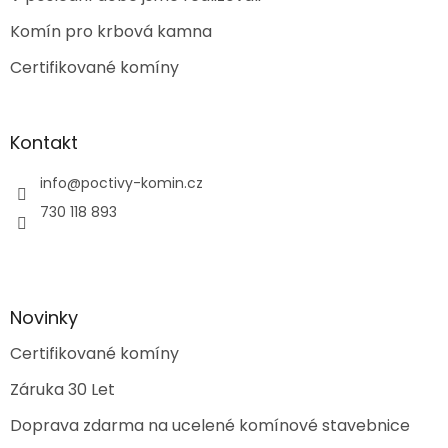
í
Komín pro krbová kamna
Certifikované komíny
Kontakt
info
@
poctivy-komin.cz
730 118 893
Novinky
Certifikované komíny
Záruka 30 Let
Doprava zdarma na ucelené komínové stavebnice