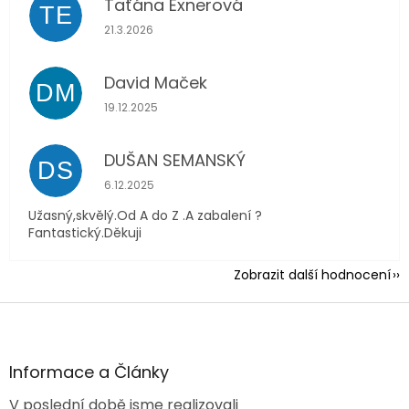
Taťána Exnerová
TE
Hodnocení obchodu je 5 z 5 hvězdiček.
21.3.2026
David Maček
DM
Hodnocení obchodu je 5 z 5 hvězdiček.
19.12.2025
DUŠAN SEMANSKÝ
DS
Hodnocení obchodu je 5 z 5 hvězdiček.
6.12.2025
Užasný,skvělý.Od A do Z .A zabalení ?
Fantastický.Děkuji
Zobrazit další hodnocení
Z
á
p
a
Informace a Články
t
V poslední době jsme realizovali