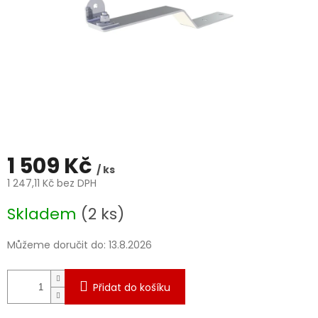
1 509 Kč
/ ks
1 247,11 Kč bez DPH
Měrná
Skladem
(2 ks)
cena:
Můžeme doručit do:
13.8.2026
Přidat do košíku