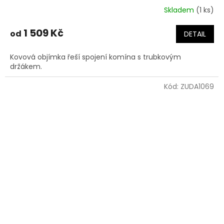
Skladem
(1 ks)
1 509 Kč
od
DETAIL
Kovová objímka řeší spojení komína s trubkovým
držákem.
Kód:
ZUDA1069