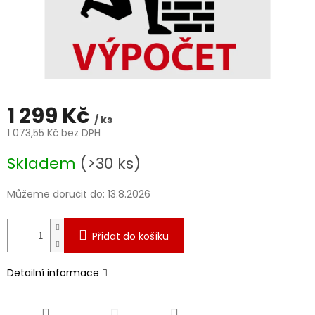
1 299 Kč
/ ks
1 073,55 Kč bez DPH
Měrná
Skladem
(>30 ks)
cena:
Můžeme doručit do:
13.8.2026
Přidat do košíku
Detailní informace