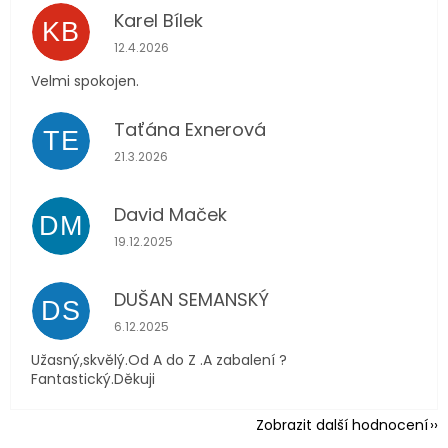
Karel Bílek
KB
Hodnocení obchodu je 5 z 5 hvězdiček.
12.4.2026
Velmi spokojen.
Taťána Exnerová
TE
Hodnocení obchodu je 5 z 5 hvězdiček.
21.3.2026
David Maček
DM
Hodnocení obchodu je 5 z 5 hvězdiček.
19.12.2025
DUŠAN SEMANSKÝ
DS
Hodnocení obchodu je 5 z 5 hvězdiček.
6.12.2025
Užasný,skvělý.Od A do Z .A zabalení ?
Fantastický.Děkuji
Zobrazit další hodnocení