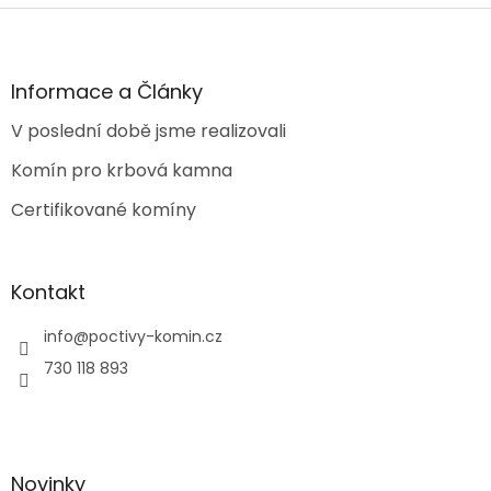
Z
á
p
a
Informace a Články
t
V poslední době jsme realizovali
í
Komín pro krbová kamna
Certifikované komíny
Kontakt
info
@
poctivy-komin.cz
730 118 893
Novinky