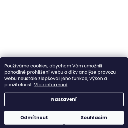
Používáme cookies, abychom Vám umožnili
pohodlné prohlížení webu a díky analýze provozu
Sledovat na Instagramu
webu neustále zlepšovali jeho funkce, výkon a
použitelnost.
Více informací
Vytvořil Shoptet
Nastavení
Copyright 2026
Poctivý komín
. Všechna práva
Odmítnout
Souhlasím
vyhrazena.
Upravit nastavení cookies