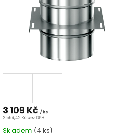
3 109 Kč
/ ks
2 569,42 Kč bez DPH
Měrná
Skladem
(4 ks)
cena: