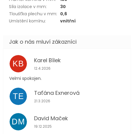
Síla izolace v mm
:
30
Tloušťka plechu v mm
:
0,6
Umístění komínu
:
vnitřní
Karel Bílek
KB
Hodnocení obchodu je 5 z 5 hvězdiček.
12.4.2026
Velmi spokojen.
Taťána Exnerová
TE
Hodnocení obchodu je 5 z 5 hvězdiček.
21.3.2026
David Maček
DM
Hodnocení obchodu je 5 z 5 hvězdiček.
19.12.2025