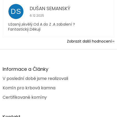
DUŠAN SEMANSKÝ
DS
Hodnocení obchodu je 5 z 5 hvězdiček.
6.12.2025
Užasný,skvělý.Od A do Z .A zabalení ?
Fantastický.Děkuji
Zobrazit další hodnocení
Z
á
p
a
Informace a Články
t
V poslední době jsme realizovali
í
Komín pro krbová kamna
Certifikované komíny
Kontakt