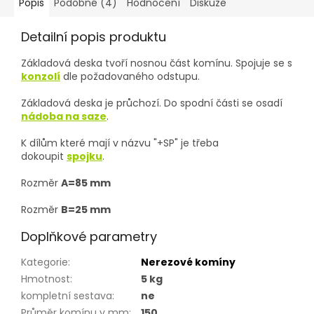
Popis
Podobné (4)
Hodnocení
Diskuze
Detailní popis produktu
Základová deska tvoří nosnou část komínu. Spojuje se s
konzolí
dle požadovaného odstupu.
Základová deska je průchozí. Do spodní části se osadí
nádoba na saze
.
K dílům které mají v názvu "+SP" je třeba
dokoupit
spojku
.
Rozměr
A=85 mm
Rozměr
B=25 mm
Doplňkové parametry
Kategorie
:
Nerezové komíny
Hmotnost
:
5 kg
kompletní sestava
:
ne
Průměr komínu v mm
:
150