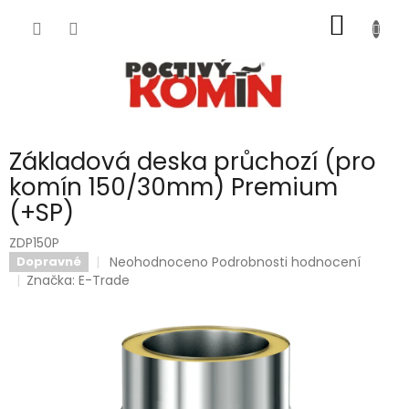
Přejít
NÁKUP
na
obsah
KOŠÍK
Základová deska průchozí (pro
komín 150/30mm) Premium
(+SP)
ZDP150P
Průměrné
Neohodnoceno
Podrobnosti hodnocení
Dopravné
hodnocení
Značka:
E-Trade
produktu
je
0,0
z
5
hvězdiček.