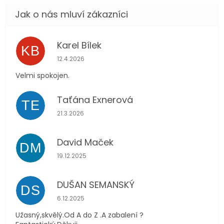
Karel Bílek
KB
Hodnocení obchodu je 5 z 5 hvězdiček.
12.4.2026
Velmi spokojen.
Taťána Exnerová
TE
Hodnocení obchodu je 5 z 5 hvězdiček.
21.3.2026
David Maček
DM
Hodnocení obchodu je 5 z 5 hvězdiček.
19.12.2025
DUŠAN SEMANSKÝ
DS
Hodnocení obchodu je 5 z 5 hvězdiček.
6.12.2025
Užasný,skvělý.Od A do Z .A zabalení ?