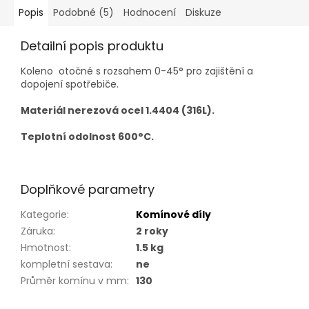
Popis
Podobné (5)
Hodnocení
Diskuze
Detailní popis produktu
Koleno otočné s rozsahem 0-45° pro zajištění a
dopojení spotřebiče.
Materiál nerezová ocel 1.4404 (316L).
Teplotní odolnost 600°C.
Doplňkové parametry
Kategorie
:
Komínové díly
Záruka
:
2 roky
Hmotnost
:
1.5 kg
kompletní sestava
:
ne
Průměr komínu v mm
:
130