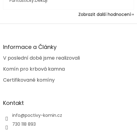
Fantastický.Děkuji
Zobrazit další hodnocení
Z
á
p
a
Informace a Články
t
V poslední době jsme realizovali
í
Komín pro krbová kamna
Certifikované komíny
Kontakt
info
@
poctivy-komin.cz
730 118 893