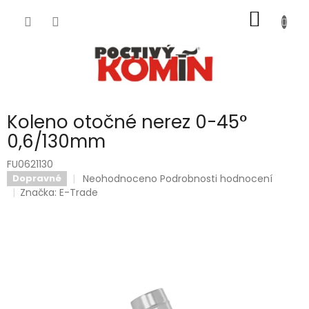
Přejít
NÁKUP
na
obsah
KOŠÍK
Koleno otočné nerez 0-45°
0,6/130mm
FU0621130
Průměrné
Neohodnoceno
Podrobnosti hodnocení
Dopravné
hodnocení
Značka:
E-Trade
produktu
je
0,0
z
5
hvězdiček.