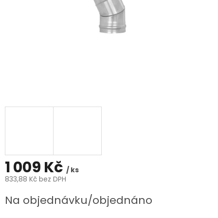
1 009 Kč
/ ks
833,88 Kč bez DPH
Měrná
Na objednávku/objednáno
cena: