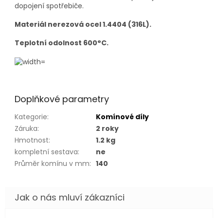
dopojení spotřebiče.
Materiál nerezová ocel 1.4404 (316L).
Teplotní odolnost 600°C.
Doplňkové parametry
Kategorie
:
Komínové díly
Záruka
:
2 roky
Hmotnost
:
1.2 kg
kompletní sestava
:
ne
Průměr komínu v mm
:
140