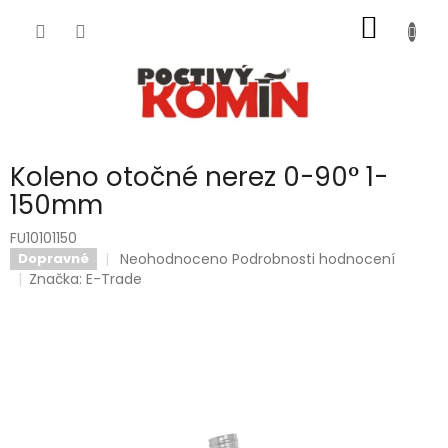
Přejít
NÁKUP
na
obsah
KOŠÍK
Koleno otočné nerez 0-90° 1-
150mm
FU10101150
Průměrné
Neohodnoceno
Podrobnosti hodnocení
Dopravné
hodnocení
Značka:
E-Trade
produktu
je
0,0
z
5
hvězdiček.