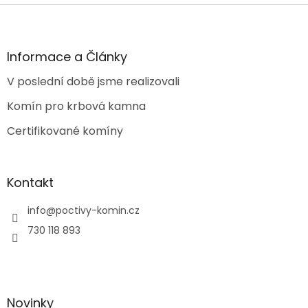
Z
á
p
a
Informace a Články
t
V poslední době jsme realizovali
í
Komín pro krbová kamna
Certifikované komíny
Kontakt
info
@
poctivy-komin.cz
730 118 893
Novinky