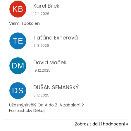
Karel Bílek
KB
Hodnocení obchodu je 5 z 5 hvězdiček.
12.4.2026
Velmi spokojen.
Taťána Exnerová
TE
Hodnocení obchodu je 5 z 5 hvězdiček.
21.3.2026
David Maček
DM
Hodnocení obchodu je 5 z 5 hvězdiček.
19.12.2025
DUŠAN SEMANSKÝ
DS
Hodnocení obchodu je 5 z 5 hvězdiček.
6.12.2025
Užasný,skvělý.Od A do Z .A zabalení ?
Fantastický.Děkuji
Zobrazit další hodnocení