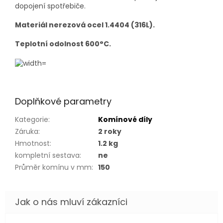
dopojení spotřebiče.
Materiál nerezová ocel 1.4404 (316L).
Teplotní odolnost 600°C.
Doplňkové parametry
Kategorie
:
Komínové díly
Záruka
:
2 roky
Hmotnost
:
1.2 kg
kompletní sestava
:
ne
Průměr komínu v mm
:
150