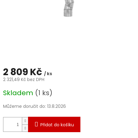
2 809 Kč
/ ks
2 321,49 Kč bez DPH
Měrná
Skladem
(1 ks)
cena:
Můžeme doručit do:
13.8.2026
Přidat do košíku