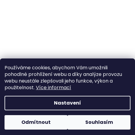
Používáme cookies, abychom Vám umožnili
pohodlné prohlížení webu a díky analýze provozu
Sledovat na Instagramu
webu neustále zlepšovali jeho funkce, výkon a
použitelnost.
Více informací
Vytvořil Shoptet
Nastavení
Copyright 2026
Poctivý komín
. Všechna práva
Odmítnout
Souhlasím
vyhrazena.
Upravit nastavení cookies