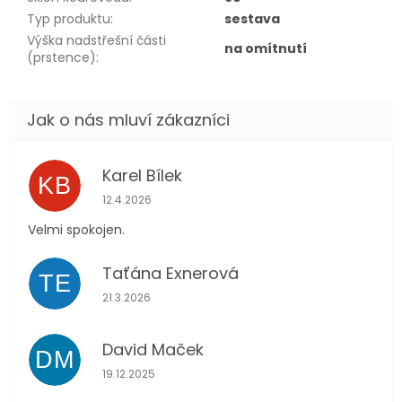
Typ produktu
:
sestava
Výška nadstřešní části
na omítnutí
(prstence)
:
Karel Bílek
KB
Hodnocení obchodu je 5 z 5 hvězdiček.
12.4.2026
Velmi spokojen.
Taťána Exnerová
TE
Hodnocení obchodu je 5 z 5 hvězdiček.
21.3.2026
David Maček
DM
Hodnocení obchodu je 5 z 5 hvězdiček.
19.12.2025