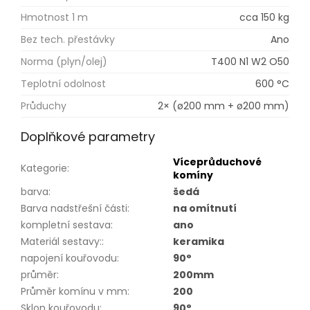
Hmotnost 1 m
cca 150 kg
Bez tech. přestávky
Ano
Norma (plyn/olej)
T400 N1 W2 O50
Teplotní odolnost
600 °C
Průduchy
2× (ø200 mm + ø200 mm)
Doplňkové parametry
Víceprůduchové
Kategorie
:
komíny
barva
:
šedá
Barva nadstřešní části
:
na omítnutí
kompletní sestava
:
ano
Materiál sestavy:
:
keramika
napojení kouřovodu
:
90°
průměr
:
200mm
Průměr komínu v mm
:
200
Sklon kouřovodu
:
90°