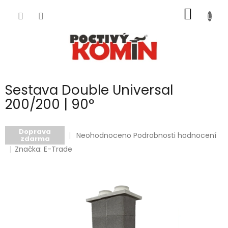
Přejít
NÁKUP
na
obsah
KOŠÍK
Sestava Double Universal
200/200 | 90°
Doprava
Průměrné
Neohodnoceno
Podrobnosti hodnocení
zdarma
hodnocení
Značka:
E-Trade
produktu
je
0,0
z
5
hvězdiček.