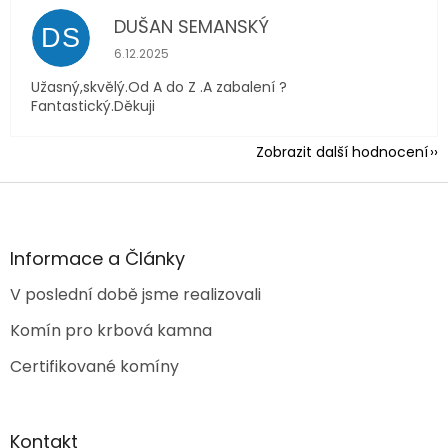
DUŠAN SEMANSKÝ
DS
Hodnocení obchodu je 5 z 5 hvězdiček.
6.12.2025
Užasný,skvělý.Od A do Z .A zabalení ?
Fantastický.Děkuji
Zobrazit další hodnocení
Z
á
p
a
Informace a Články
t
V poslední době jsme realizovali
í
Komín pro krbová kamna
Certifikované komíny
Kontakt