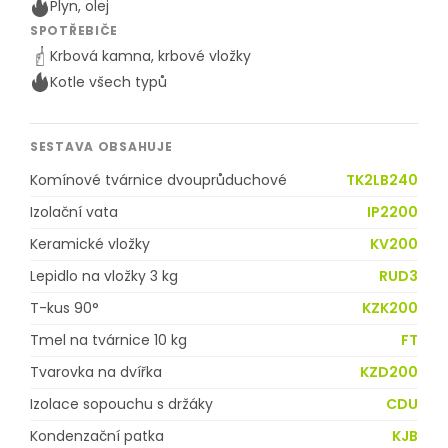
Plyn, olej
SPOTŘEBIČE
Krbová kamna, krbové vložky
Kotle všech typů
SESTAVA OBSAHUJE
Komínové tvárnice dvouprůduchové
TK2LB240
Izolační vata
IP2200
Keramické vložky
KV200
Lepidlo na vložky 3 kg
RUD3
T-kus 90°
KZK200
Tmel na tvárnice 10 kg
FT
Tvarovka na dvířka
KZD200
Izolace sopouchu s držáky
CDU
Kondenzační patka
KJB