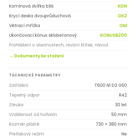
Komínová dvířka bílá
KDN
Krycí deska dvouprůduchová
DK2
Větrací mřížka
OM
Ukončovací kónus sklobetonový
KONUSB200
Prohlášení o vlastnostech, revizní štítek, návod
→ Dokumenty ke stažení
TECHNICKÉ PARAMETRY
Zatřídění
T600 N1 D3 G50
Tepelný odpor
R42
Záruka
30 let
Vzdálenost od hořlavin
50 mm
Rozměr pláště
730 × 380 mm
Přetlakový režim
Ne