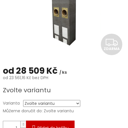
Z
ZDARMA
D
A
od
28 509 Kč
/ ks
R
od
23 561,16 Kč
bez DPH
Měrná
M
Zvolte variantu
cena:
A
Varianta
Můžeme doručit do:
Zvolte variantu