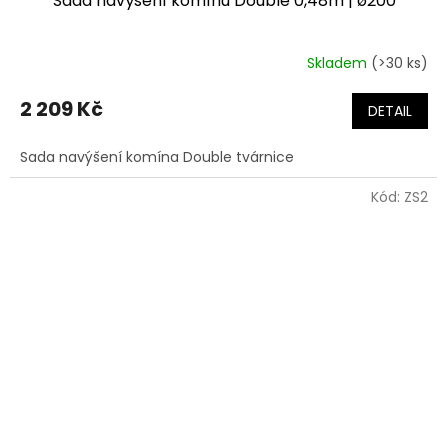
Sada navýšení komínu Double 0,48m | ø200
Skladem
(>30 ks)
2 209 Kč
DETAIL
Sada navýšení komína Double tvárnice
Kód:
ZS2