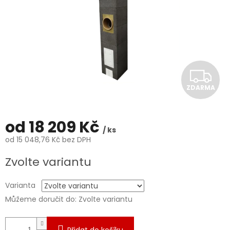
Z
ZDARMA
D
A
od
18 209 Kč
/ ks
R
od
15 048,76 Kč
bez DPH
Měrná
M
Zvolte variantu
cena:
A
Varianta
Můžeme doručit do:
Zvolte variantu