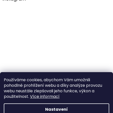
Používáme cookies, abychom Vám umožnili
pohodlné prohlížení webu a díky analýze provozu
Sledovat na Instagramu
webu neustále zlepšovali jeho funkce, výkon a
použitelnost.
Více informací
Vytvořil Shoptet
Nastavení