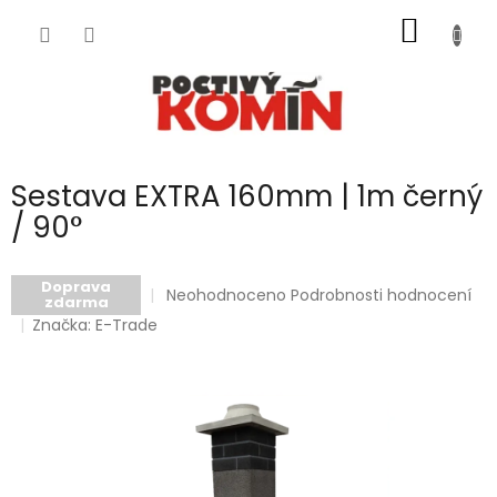
Přejít
NÁKUP
na
obsah
KOŠÍK
Sestava EXTRA 160mm | 1m černý
/ 90°
Doprava
Průměrné
Neohodnoceno
Podrobnosti hodnocení
zdarma
hodnocení
Značka:
E-Trade
produktu
je
0,0
z
5
hvězdiček.