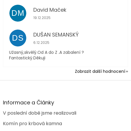
David Maček
DM
Hodnocení obchodu je 5 z 5 hvězdiček.
19.12.2025
DUŠAN SEMANSKÝ
DS
Hodnocení obchodu je 5 z 5 hvězdiček.
6.12.2025
Užasný,skvělý.Od A do Z .A zabalení ?
Fantastický.Děkuji
Zobrazit další hodnocení
Z
á
p
a
Informace a Články
t
V poslední době jsme realizovali
í
Komín pro krbová kamna