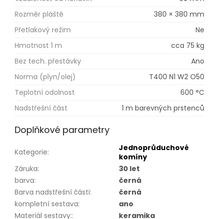
Rozměr pláště
380 × 380 mm
Přetlakový režim
Ne
Hmotnost 1 m
cca 75 kg
Bez tech. přestávky
Ano
Norma (plyn/olej)
T400 N1 W2 O50
Teplotní odolnost
600 °C
Nadstřešní část
1 m barevných prstenců
Doplňkové parametry
Jednoprůduchové
Kategorie
:
komíny
Záruka
:
30 let
barva
:
černá
Barva nadstřešní části
:
černá
kompletní sestava
:
ano
Materiál sestavy:
:
keramika