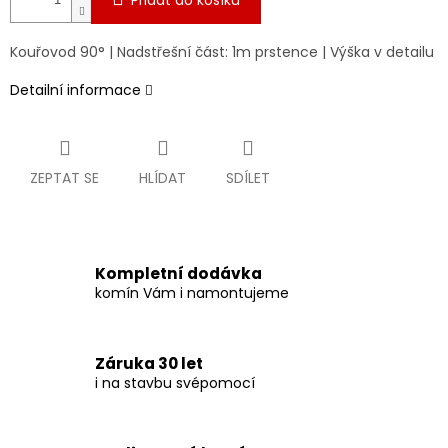
Přidat do košíku
Kouřovod 90° | Nadstřešní část: 1m prstence | Výška v detailu
Detailní informace
ZEPTAT SE
HLÍDAT
SDÍLET
Kompletní dodávka
komín Vám i namontujeme
Záruka 30 let
i na stavbu svépomocí