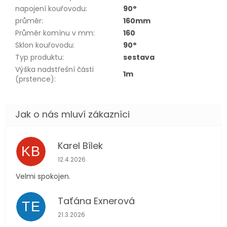
napojení kouřovodu
:
90°
průměr
:
160mm
Průměr komínu v mm
:
160
Sklon kouřovodu
:
90°
Typ produktu
:
sestava
Výška nadstřešní části
1m
(prstence)
:
Karel Bílek
KB
Hodnocení obchodu je 5 z 5 hvězdiček.
12.4.2026
Velmi spokojen.
Taťána Exnerová
TE
Hodnocení obchodu je 5 z 5 hvězdiček.
21.3.2026