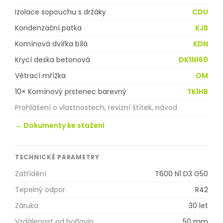
Izolace sopouchu s držáky
CDU
Kondenzační patka
KJB
Komínová dvířka bílá
KDN
Krycí deska betonová
DK1N160
Větrací mřížka
OM
10× Komínový prstenec barevný
TK1HB
Prohlášení o vlastnostech, revizní štítek, návod
→ Dokumenty ke stažení
TECHNICKÉ PARAMETRY
Zatřídění
T600 N1 D3 G50
Tepelný odpor
R42
Záruka
30 let
Vzdálenost od hořlavin
50 mm