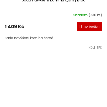
Sada navýšení komínu 0,3m | ø160
Skladem
(>30 ks)
1 409 Kč
Do košíku
Sada navýšení komína černá
Kód:
ZPK