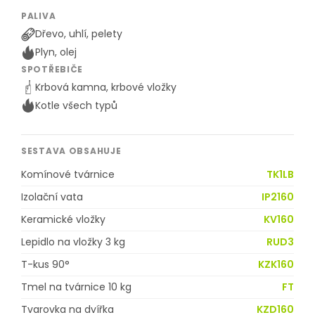
PALIVA
Dřevo, uhlí, pelety
Plyn, olej
SPOTŘEBIČE
Krbová kamna, krbové vložky
Kotle všech typů
SESTAVA OBSAHUJE
Komínové tvárnice
TK1LB
Izolační vata
IP2160
Keramické vložky
KV160
Lepidlo na vložky 3 kg
RUD3
T-kus 90°
KZK160
Tmel na tvárnice 10 kg
FT
Tvarovka na dvířka
KZD160