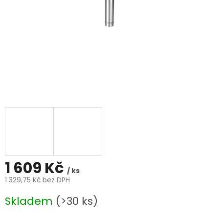
1 609 Kč
/ ks
1 329,75 Kč bez DPH
Měrná
Skladem
(>30 ks)
cena: