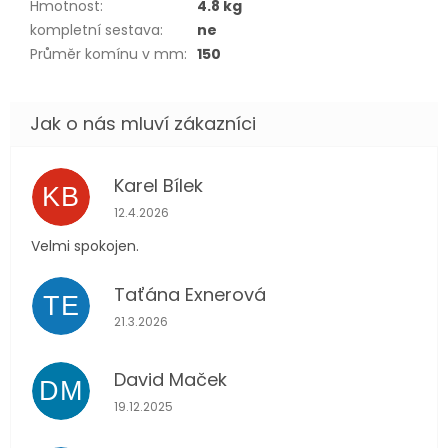
Hmotnost
:
4.8 kg
kompletní sestava
:
ne
Průměr komínu v mm
:
150
Karel Bílek
KB
Hodnocení obchodu je 5 z 5 hvězdiček.
12.4.2026
Velmi spokojen.
Taťána Exnerová
TE
Hodnocení obchodu je 5 z 5 hvězdiček.
21.3.2026
David Maček
DM
Hodnocení obchodu je 5 z 5 hvězdiček.
19.12.2025