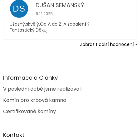
DUŠAN SEMANSKÝ
DS
Hodnocení obchodu je 5 z 5 hvězdiček.
6.12.2025
Užasný,skvělý.Od A do Z .A zabalení ?
Fantastický.Děkuji
Zobrazit další hodnocení
Z
á
p
a
Informace a Články
t
V poslední době jsme realizovali
í
Komín pro krbová kamna
Certifikované komíny
Kontakt