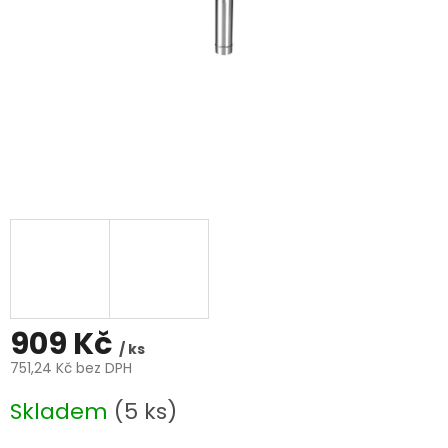
909 Kč
/ ks
751,24 Kč bez DPH
Měrná
Skladem
(5 ks)
cena: