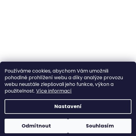
Používáme cookies, abychom Vám umožnili
pohodlné prohlížení webu a díky analýze provozu
Sledovat na Instagramu
webu neustále zlepšovali jeho funkce, výkon a
použitelnost.
Více informací
Vytvořil Shoptet
Nastavení
Copyright 2026
Poctivý komín
. Všechna práva
Odmítnout
Souhlasím
vyhrazena.
Upravit nastavení cookies