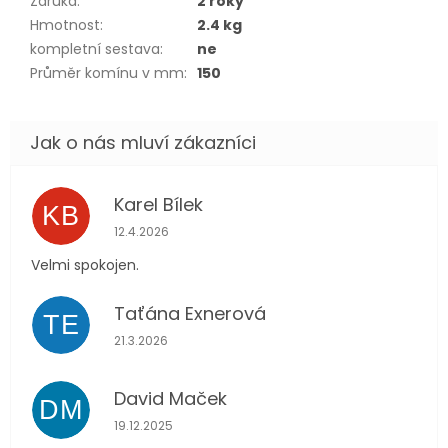
Záruka
:
2 roky
Hmotnost
:
2.4 kg
kompletní sestava
:
ne
Průměr komínu v mm
:
150
Karel Bílek
KB
Hodnocení obchodu je 5 z 5 hvězdiček.
12.4.2026
Velmi spokojen.
Taťána Exnerová
TE
Hodnocení obchodu je 5 z 5 hvězdiček.
21.3.2026
David Maček
DM
Hodnocení obchodu je 5 z 5 hvězdiček.
19.12.2025