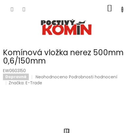
Přejít
NÁKUP
na
obsah
KOŠÍK
Komínová vložka nerez 500mm
0,6/150mm
EW0603150
Průměrné
Neohodnoceno
Podrobnosti hodnocení
Dopravné
hodnocení
Značka:
E-Trade
produktu
je
0,0
z
5
hvězdiček.