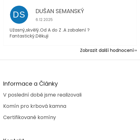
DUŠAN SEMANSKÝ
DS
Hodnocení obchodu je 5 z 5 hvězdiček.
6.12.2025
Užasný,skvělý.Od A do Z .A zabalení ?
Fantastický.Děkuji
Zobrazit další hodnocení
Z
á
p
a
Informace a Články
t
V poslední době jsme realizovali
í
Komín pro krbová kamna
Certifikované komíny