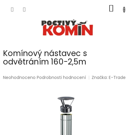
Přejít
NÁKUP
na
obsah
KOŠÍK
Komínový nástavec s
odvětráním 160-2,5m
Průměrné
Neohodnoceno
Podrobnosti hodnocení
Značka:
E-Trade
hodnocení
produktu
je
0,0
z
5
hvězdiček.