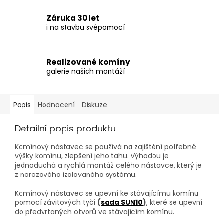
Záruka 30 let
i na stavbu svépomocí
Realizované komíny
galerie našich montáží
Popis
Hodnocení
Diskuze
Detailní popis produktu
Komínový nástavec se používá na zajištění potřebné
výšky komínu, zlepšení jeho tahu. Výhodou je
jednoduchá a rychlá montáž celého nástavce, který je
z nerezového izolovaného systému.
Komínový nástavec se upevní ke stávajícímu komínu
pomocí závitových tyčí
(
sada SUN10
)
, které se upevní
do předvrtaných otvorů ve stávajícím komínu.