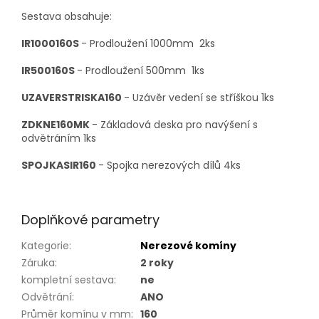
Sestava obsahuje:
IR1000160S
- Prodloužení 1000mm 2ks
IR500160S
- Prodloužení 500mm 1ks
UZAVERSTRISKA160
-
Uzávěr vedení se stříškou 1ks
ZDKNE160MK
- Základová deska pro navýšení s
odvětráním 1ks
SPOJKASIR160
- Spojka nerezových dílů 4ks
Doplňkové parametry
Kategorie
:
Nerezové komíny
Záruka
:
2 roky
kompletní sestava
:
ne
Odvětrání
:
ANO
Průměr komínu v mm
:
160