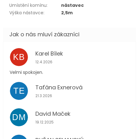
Umístění komínu
:
nástavec
Výška nástavce
:
2,5m
Karel Bílek
KB
Hodnocení obchodu je 5 z 5 hvězdiček.
12.4.2026
Velmi spokojen.
Taťána Exnerová
TE
Hodnocení obchodu je 5 z 5 hvězdiček.
21.3.2026
David Maček
DM
Hodnocení obchodu je 5 z 5 hvězdiček.
19.12.2025