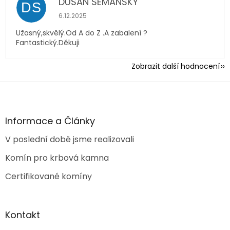
DUŠAN SEMANSKÝ
DS
Hodnocení obchodu je 5 z 5 hvězdiček.
6.12.2025
Užasný,skvělý.Od A do Z .A zabalení ?
Fantastický.Děkuji
Zobrazit další hodnocení
Z
á
p
a
Informace a Články
t
V poslední době jsme realizovali
í
Komín pro krbová kamna
Certifikované komíny
Kontakt