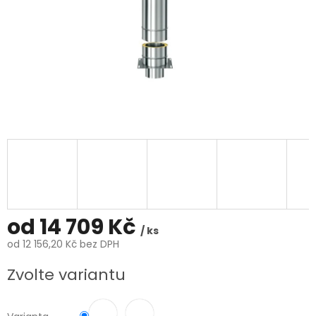
od
14 709 Kč
/ ks
od
12 156,20 Kč
bez DPH
Měrná
Zvolte variantu
cena: