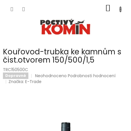
Přejít
NÁKUP
na
obsah
KOŠÍK
Kouřovod-trubka ke kamnům s
čist.otvorem 150/500/1,5
TRC150500C
Průměrné
Neohodnoceno
Podrobnosti hodnocení
Dopravné
hodnocení
Značka:
E-Trade
produktu
je
0,0
z
5
hvězdiček.