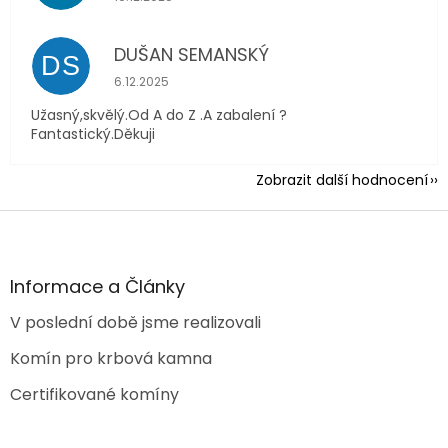
DUŠAN SEMANSKÝ
DS
Hodnocení obchodu je 5 z 5 hvězdiček.
6.12.2025
Užasný,skvělý.Od A do Z .A zabalení ?
Fantastický.Děkuji
Zobrazit další hodnocení
Z
á
p
a
Informace a Články
t
V poslední době jsme realizovali
í
Komín pro krbová kamna
Certifikované komíny