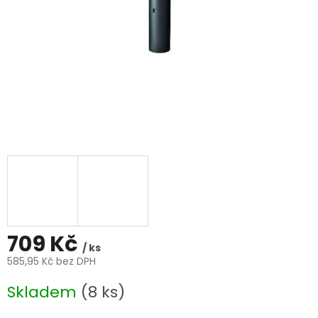
709 Kč
/ ks
585,95 Kč bez DPH
Měrná
Skladem
(8 ks)
cena: