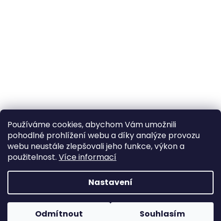
Používáme cookies, abychom Vám umožnili
pohodlné prohlížení webu a díky analýze provozu
Sledovat na Instagramu
webu neustále zlepšovali jeho funkce, výkon a
použitelnost.
Více informací
Vytvořil Shoptet
Nastavení
Copyright 2026
Poctivý komín
. Všechna práva
Odmítnout
Souhlasím
vyhrazena.
Upravit nastavení cookies