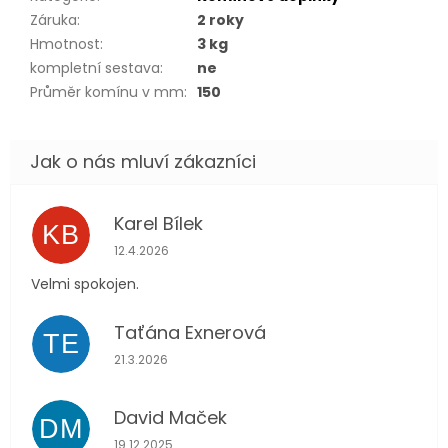
Záruka
:
2 roky
Hmotnost
:
3 kg
kompletní sestava
:
ne
Průměr komínu v mm
:
150
Karel Bílek
KB
Hodnocení obchodu je 5 z 5 hvězdiček.
12.4.2026
Velmi spokojen.
Taťána Exnerová
TE
Hodnocení obchodu je 5 z 5 hvězdiček.
21.3.2026
David Maček
DM
Hodnocení obchodu je 5 z 5 hvězdiček.
19.12.2025