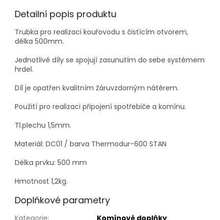
Detailní popis produktu
Trubka pro realizaci kouřovodu s čistícím otvorem,
délka 500mm.
Jednotlivé díly se spojují zasunutím do sebe systémem
hrdel.
Díl je opatřen kvalitním žáruvzdorným nátěrem.
Použití pro realizaci připojení spotřebiče a komínu.
Tl.plechu 1,5mm.
Materiál: DC01 / barva Thermodur-600 STAN
Délka prvku: 500 mm
Hmotnost 1,2kg.
Doplňkové parametry
Kategorie
:
Komínové doplňky