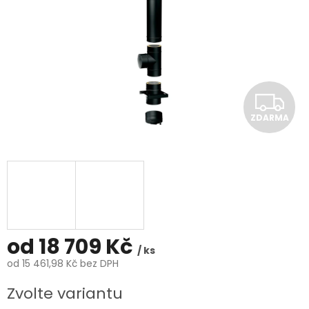
Z
ZDARMA
D
A
R
M
A
od
18 709 Kč
/ ks
od
15 461,98 Kč
bez DPH
Měrná
Zvolte variantu
cena: