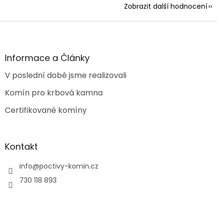
Zobrazit další hodnocení
Z
á
p
a
Informace a Články
t
V poslední době jsme realizovali
í
Komín pro krbová kamna
Certifikované komíny
Kontakt
info
@
poctivy-komin.cz
730 118 893