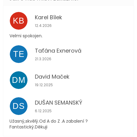
Karel Bílek
KB
Hodnocení obchodu je 5 z 5 hvězdiček.
12.4.2026
Velmi spokojen.
Taťána Exnerová
TE
Hodnocení obchodu je 5 z 5 hvězdiček.
21.3.2026
David Maček
DM
Hodnocení obchodu je 5 z 5 hvězdiček.
19.12.2025
DUŠAN SEMANSKÝ
DS
Hodnocení obchodu je 5 z 5 hvězdiček.
6.12.2025
Užasný,skvělý.Od A do Z .A zabalení ?
Fantastický.Děkuji