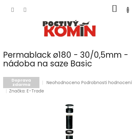
Přejít
NÁKUP
na
obsah
KOŠÍK
Permablack ø180 - 30/0,5mm -
nádoba na saze Basic
Doprava
Průměrné
Neohodnoceno
Podrobnosti hodnocení
zdarma
hodnocení
Značka:
E-Trade
produktu
je
0,0
z
5
hvězdiček.