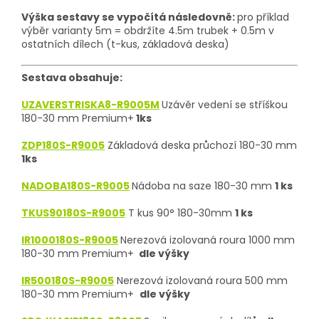
Výška sestavy se vypočítá následovně:
pro příklad
výběr varianty 5m = obdržíte 4.5m trubek + 0.5m v
ostatních dílech (t-kus, základová deska)
Sestava obsahuje:
UZAVERSTRISKA8-R9005M
Uzávěr vedení se stříškou
180-30 mm Premium+
1ks
ZDP180S-R9005
Základová deska průchozí 180-30 mm
1ks
NADOBA180S-R9005
Nádoba na saze 180-30 mm
1 ks
TKUS90180S-R9005
T kus 90° 180-30mm
1 ks
IR1000180S-R9005
Nerezová izolovaná roura 1000 mm
180-30 mm Premium+
dle výšky
IR500180S-R9005
Nerezová izolovaná roura 500 mm
180-30 mm Premium+
dle výšky