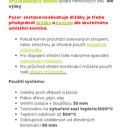
SPOJKASIR180S-R9005
Spojka nerezových dílů
dle
výšky
Pozor: sestava neobsahuje držáky, je třeba
přiobjednat
držáky
a
konzoly
dle skutečného
umístění komína.
Pokud komín prochází izolovaných stropem,
nebo střechou, je vhodné použít
bezpečné
průchodky
.
Pro dopojení střešní folie nabízíme speciální
napojovací manžety
.
Pro průchod střešní konstrukcí můžete použít
naši
střešní průchodku
.
Použití systému:
Odolný proti vlhkosti a korozi
Palivo dřevo, plyn, olej
Vnitřní izolace s tloušťkou
30 mm
Testováno na
vyhoření sazí teplota 1000°C
Teplotní odolnost až
600°C
Odstupová vzdálenost od dřevěných
konstrukcí
50 mm