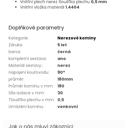
Vnitřní plech nerez tloušťka plechu
0,5 mm
Vnitřní vložka materiál
1.4404
Doplňkové parametry
Kategorie
:
Nerezové komíny
Záruka
:
5 let
barva
:
černá
kompletní sestava
:
ano
Materiál sestavy:
:
nerez
napojení kouřovodu
:
90°
průměr
:
180mm
Průměr komínu v mm
:
180
Síla izolace v mm
:
30
Tloušťka plechu v mm
:
0,5
Umístění komínu
:
venkovní