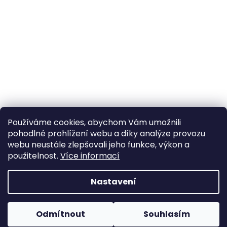
Používáme cookies, abychom Vám umožnili
pohodlné prohlížení webu a díky analýze provozu
Sledovat na Instagramu
webu neustále zlepšovali jeho funkce, výkon a
použitelnost.
Více informací
Vytvořil Shoptet
Nastavení
Copyright 2026
Poctivý komín
. Všechna práva
Odmítnout
Souhlasím
vyhrazena.
Upravit nastavení cookies