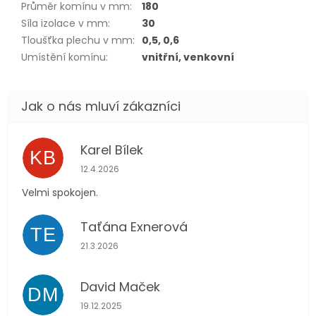
Průměr komínu v mm
:
180
Síla izolace v mm
:
30
Tloušťka plechu v mm
:
0,5, 0,6
Umístění komínu
:
vnitřní, venkovní
Karel Bílek
KB
Hodnocení obchodu je 5 z 5 hvězdiček.
12.4.2026
Velmi spokojen.
Taťána Exnerová
TE
Hodnocení obchodu je 5 z 5 hvězdiček.
21.3.2026
David Maček
DM
Hodnocení obchodu je 5 z 5 hvězdiček.
19.12.2025