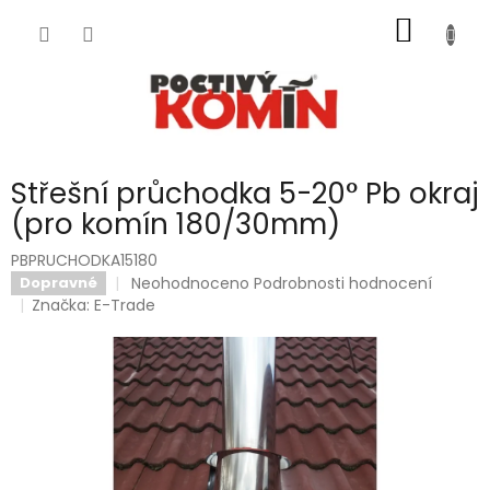
Přejít
NÁKUP
na
obsah
KOŠÍK
Střešní průchodka 5-20° Pb okraj
(pro komín 180/30mm)
PBPRUCHODKA15180
Průměrné
Neohodnoceno
Podrobnosti hodnocení
Dopravné
hodnocení
Značka:
E-Trade
produktu
je
0,0
z
5
hvězdiček.