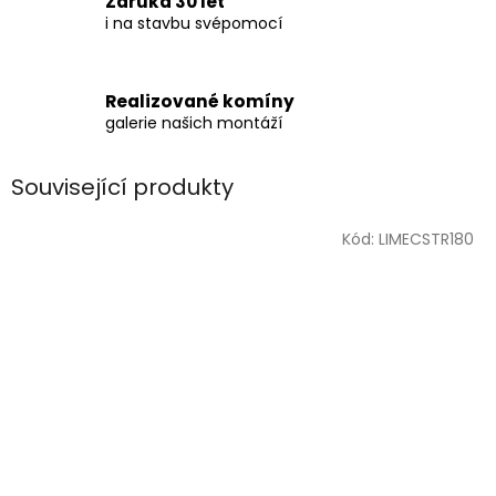
Záruka 30 let
i na stavbu svépomocí
Realizované komíny
galerie našich montáží
Související produkty
Kód:
LIMECSTR180