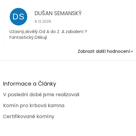
DUŠAN SEMANSKÝ
DS
Hodnocení obchodu je 5 z 5 hvězdiček.
6.12.2025
Užasný,skvělý.Od A do Z .A zabalení ?
Fantastický.Děkuji
Zobrazit další hodnocení
Z
á
p
a
Informace a Články
t
V poslední době jsme realizovali
í
Komín pro krbová kamna
Certifikované komíny