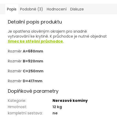
Popis
Podobné (3)
Hodnocení
Diskuze
Detailní popis produktu
Je opatřena olověným okrajem pro snadné
vytvarování ke krytině. K průchodce je nutné objednat
límec ke střešní průchodce
.
Rozměr
A=680mm
Rozměr
B=920mm
Rozměr
C=250mm
Rozměr
D=417mm
Doplňkové parametry
Kategorie
:
Nerezové komíny
Hmotnost
:
12 kg
kompletní sestava
:
ne