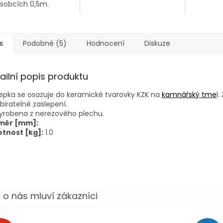
sobcích 0,5m.
s
Podobné (5)
Hodnocení
Diskuze
ailní popis produktu
epka se osazuje do keramické tvarovky KZK na
kamnářský tme
l.
biratelné zaslepení.
yrobena z nerezového plechu.
měr [mm]:
tnost [kg]:
1.0