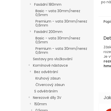
po ná
Fasádní 180mm
Basic - vata 30mm/nerez
0,5mm
Premium - vata 30mm/nerez
Popi
0,6mm
Fasádní 200mm
Det
Basic - vata 30mm/nerez
0,5mm
Zásl
Premium - vata 30mm/nerez
roze
0,6mm
Je v
Sestavy pro vložkování
roz
Komínové nástavce
hmo
Bez odvětrání
Kruhový zásun
Čtvercový zásun
S odvětráním
Nerezové díly 3V
150mm
0,5mm