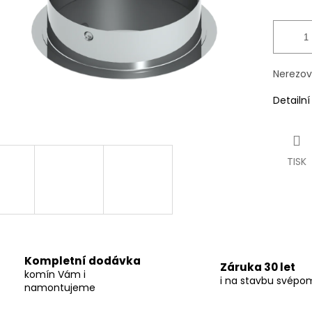
Nerezov
Detailn
TISK
Kompletní dodávka
Záruka 30 let
komín Vám i
i na stavbu svépo
namontujeme