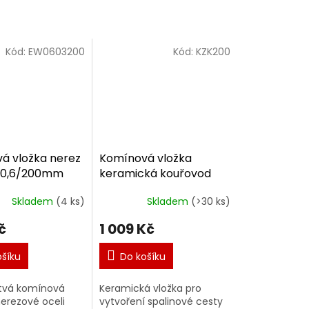
Kód:
EW0603200
Kód:
KZK200
á vložka nerez
Komínová vložka
0,6/200mm
keramická kouřovod
200/90°/660mm
Skladem
(4 ks)
Skladem
(>30 ks)
č
1 009 Kč
ošíku
Do košíku
tvá komínová
Keramická vložka pro
nerezové oceli
vytvoření spalinové cesty