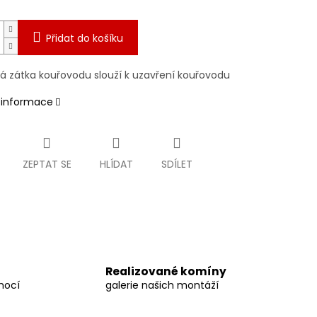
Přidat do košíku
á zátka kouřovodu slouží k uzavření kouřovodu
í informace
ZEPTAT SE
HLÍDAT
SDÍLET
Realizované komíny
mocí
galerie našich montáží