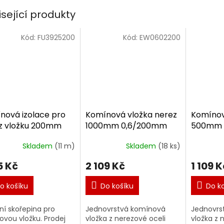
isející produkty
Kód:
FU3925200
Kód:
EW0602200
nová izolace pro
Komínová vložka nerez
Komínov
z vložku 200mm
1000mm 0,6/200mm
500mm 
Skladem
(11 m)
Skladem
(18 ks)
5 Kč
2 109 Kč
1 109 K
o košíku
Do košíku
Do k
ční skořepina pro
Jednovrstvá komínová
Jednovrs
ovou vložku. Prodej
vložka z nerezové oceli
vložka z 