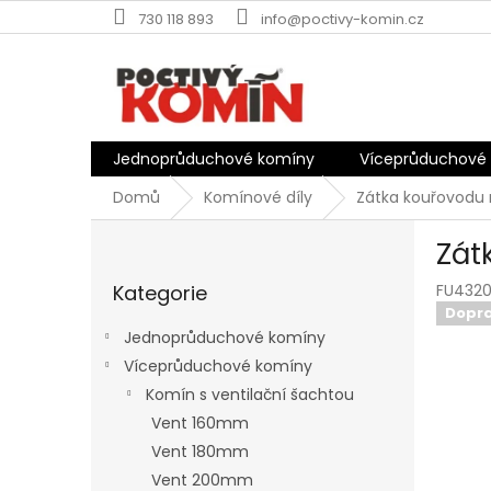
Přejít
730 118 893
info@poctivy-komin.cz
na
obsah
Jednoprůduchové komíny
Víceprůduchové
Domů
Komínové díly
Zátka kouřovodu
P
Zát
o
Přeskočit
s
Kategorie
FU432
kategorie
t
Dopr
r
Jednoprůduchové komíny
a
Víceprůduchové komíny
n
Komín s ventilační šachtou
n
í
Vent 160mm
p
Vent 180mm
a
Vent 200mm