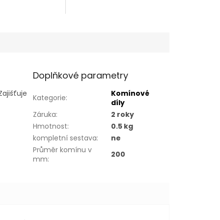
Doplňkové parametry
 Zajišťuje
Komínové
Kategorie
:
díly
Záruka
:
2 roky
Hmotnost
:
0.5 kg
kompletní sestava
:
ne
Průměr komínu v
200
mm
: