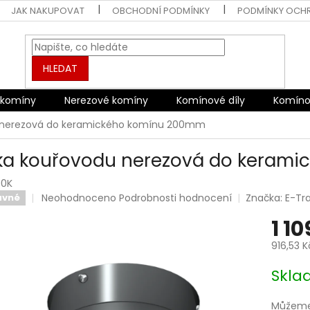
JAK NAKUPOVAT
OBCHODNÍ PODMÍNKY
PODMÍNKY OCH
HLEDAT
 komíny
Nerezové komíny
Komínové díly
Komíno
 nerezová do keramického komínu 200mm
ka kouřovodu nerezová do keram
00K
Průměrné
Neohodnoceno
Podrobnosti hodnocení
Značka:
E-Tr
avné
hodnocení
1 1
produktu
je
916,53 
0,0
z
Měrná
Skl
5
cena:
hvězdiček.
Můžeme 