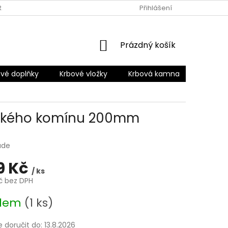
RANY OSOBNÍCH ÚDAJŮ
Přihlášení
NÁKUPNÍ
Prázdný košík
KOŠÍK
vé doplňky
Krbové vložky
Krbová kamna
Šamotov
ického komínu 200mm
ade
09 Kč
/ ks
Kč bez DPH
adem
(1 ks)
doručit do:
13.8.2026