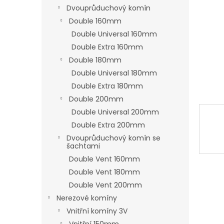
n
Dvouprůduchový komín
e
Double 160mm
l
Double Universal 160mm
Double Extra 160mm
Double 180mm
Double Universal 180mm
Double Extra 180mm
Double 200mm
Double Universal 200mm
Double Extra 200mm
Dvouprůduchový komín se
šachtami
Double Vent 160mm
Double Vent 180mm
Double Vent 200mm
Nerezové komíny
Vnitřní komíny 3V