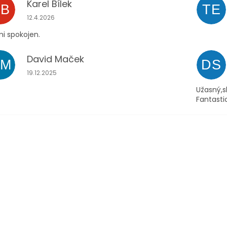
Karel Bílek
KB
TE
Hodnocení obchodu je 5 z 5 hvězdiček.
12.4.2026
i spokojen.
David Maček
DM
DS
Hodnocení obchodu je 5 z 5 hvězdiček.
19.12.2025
Užasný,s
Fantasti