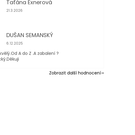
Taťána Exnerová
Hodnocení obchodu je 5 z 5 hvězdiček.
21.3.2026
DUŠAN SEMANSKÝ
Hodnocení obchodu je 5 z 5 hvězdiček.
6.12.2025
kvělý.Od A do Z .A zabalení ?
cký.Děkuji
Zobrazit další hodnocení