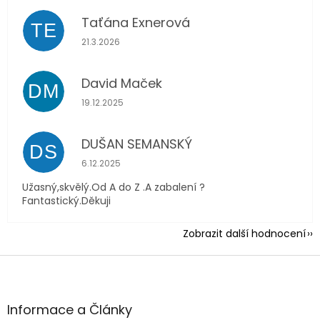
Taťána Exnerová
TE
Hodnocení obchodu je 5 z 5 hvězdiček.
21.3.2026
David Maček
DM
Hodnocení obchodu je 5 z 5 hvězdiček.
19.12.2025
DUŠAN SEMANSKÝ
DS
Hodnocení obchodu je 5 z 5 hvězdiček.
6.12.2025
Užasný,skvělý.Od A do Z .A zabalení ?
Fantastický.Děkuji
Zobrazit další hodnocení
Z
á
p
a
Informace a Články