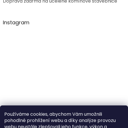
Doprava zdarma na ucelené komínové stavebnice
Instagram
Používáme cookies, abychom Vám umožnili
pohodlné prohlížení webu a díky analýze provozu
Sledovat na Instagramu
webu neustále zlepšovali jeho funkce, výkon a