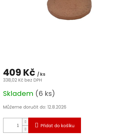
409 Kč
/ ks
338,02 Kč bez DPH
Měrná
Skladem
(6 ks)
cena:
Můžeme doručit do:
12.8.2026
Přidat do košíku