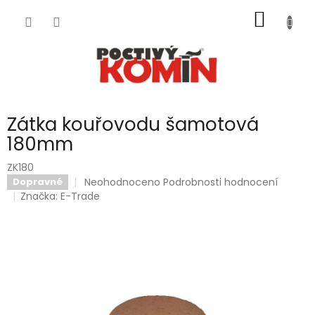
Přejít
NÁKUP
na
obsah
KOŠÍK
Zátka kouřovodu šamotová
180mm
ZK180
Průměrné
Neohodnoceno
Podrobnosti hodnocení
Dopravné
hodnocení
Značka:
E-Trade
produktu
je
0,0
z
5
hvězdiček.