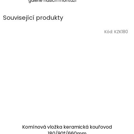
galerie našich montáží
Související produkty
Kód:
KZK180
Komínová vložka keramická kouřovod
180/90°/660mm