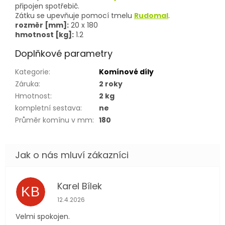
připojen spotřebič.
Zátku se upevňuje pomocí tmelu
Rudomal
.
rozměr [mm]:
20 x 180
hmotnost [kg]:
1.2
Doplňkové parametry
Kategorie
:
Komínové díly
Záruka
:
2 roky
Hmotnost
:
2 kg
kompletní sestava
:
ne
Průměr komínu v mm
:
180
Karel Bílek
KB
Hodnocení obchodu je 5 z 5 hvězdiček.
12.4.2026
Velmi spokojen.