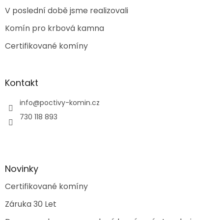
t
V poslední době jsme realizovali
í
Komín pro krbová kamna
Certifikované komíny
Kontakt
info
@
poctivy-komin.cz
730 118 893
Novinky
Certifikované komíny
Záruka 30 Let