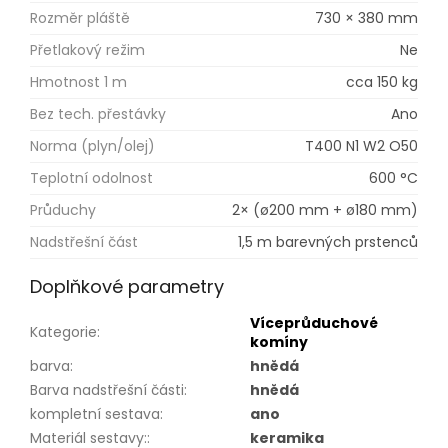
Rozměr pláště
730 × 380 mm
Přetlakový režim
Ne
Hmotnost 1 m
cca 150 kg
Bez tech. přestávky
Ano
Norma (plyn/olej)
T400 N1 W2 O50
Teplotní odolnost
600 °C
Průduchy
2× (ø200 mm + ø180 mm)
Nadstřešní část
1,5 m barevných prstenců
Doplňkové parametry
Víceprůduchové
Kategorie
:
komíny
barva
:
hnědá
Barva nadstřešní části
:
hnědá
kompletní sestava
:
ano
Materiál sestavy:
:
keramika