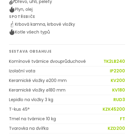
Dřevo, uhlí, pelety
Plyn, olej
SPOTŘEBIČE
Krbová kamna, krbové vložky
Kotle všech typů
SESTAVA OBSAHUJE
Komínové tvárnice dvouprůduchové
TK2LB240
Izolační vata
IP2200
Keramické vložky ø200 mm
KV200
Keramické vložky ø180 mm
KV180
Lepidlo na vložky 3 kg
RUD3
T-kus 45°
KZK45200
Tmel na tvárnice 10 kg
FT
Tvarovka na dvířka
KZD200