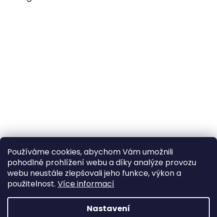
Používáme cookies, abychom Vám umožnili
pohodlné prohlížení webu a díky analýze provozu
Sledovat na Instagramu
webu neustále zlepšovali jeho funkce, výkon a
použitelnost.
Více informací
Vytvořil Shoptet
Nastavení