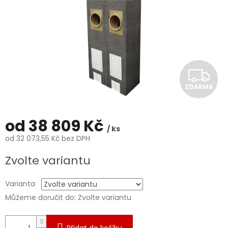
Z
ZDARMA
D
A
od
38 809 Kč
/ ks
R
od
32 073,55 Kč
bez DPH
Měrná
M
Zvolte variantu
cena:
A
Varianta
Můžeme doručit do:
Zvolte variantu