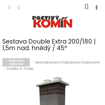
Přejít
NÁKUP
na
obsah
KOŠÍK
Sestava Double Extra 200/180 |
1,5m nad. hnědý / 45°
Doprava
Průměrné
Neohodnoceno
Podrobnosti hodnocení
zdarma
hodnocení
Značka:
E-Trade
produktu
je
0,0
z
5
hvězdiček.