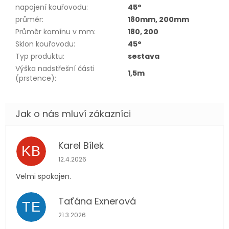
napojení kouřovodu
:
45°
průměr
:
180mm, 200mm
Průměr komínu v mm
:
180, 200
Sklon kouřovodu
:
45°
Typ produktu
:
sestava
Výška nadstřešní části
1,5m
(prstence)
:
Karel Bílek
KB
Hodnocení obchodu je 5 z 5 hvězdiček.
12.4.2026
Velmi spokojen.
Taťána Exnerová
TE
Hodnocení obchodu je 5 z 5 hvězdiček.
21.3.2026