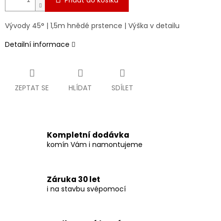
Přidat do košíku
Vývody 45° | 1,5m hnědé prstence | Výška v detailu
Detailní informace
ZEPTAT SE
HLÍDAT
SDÍLET
Kompletní dodávka
komín Vám i namontujeme
Záruka 30 let
i na stavbu svépomocí