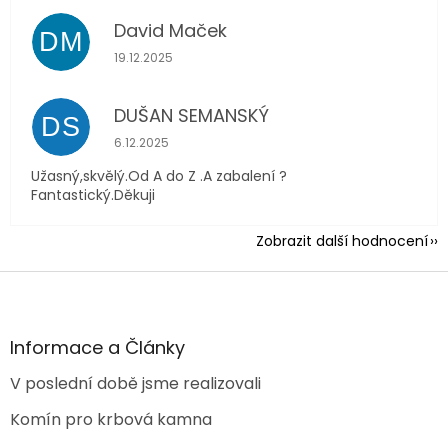
David Maček
DM
Hodnocení obchodu je 5 z 5 hvězdiček.
19.12.2025
DUŠAN SEMANSKÝ
DS
Hodnocení obchodu je 5 z 5 hvězdiček.
6.12.2025
Užasný,skvělý.Od A do Z .A zabalení ?
Fantastický.Děkuji
Zobrazit další hodnocení
Z
á
p
a
Informace a Články
t
V poslední době jsme realizovali
í
Komín pro krbová kamna