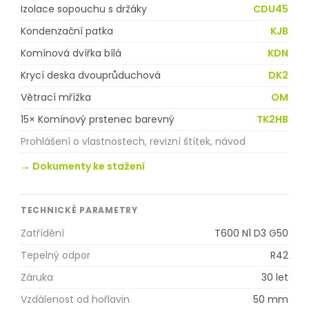
Izolace sopouchu s držáky
CDU45
Kondenzační patka
KJB
Komínová dvířka bílá
KDN
Krycí deska dvouprůduchová
DK2
Větrací mřížka
OM
15× Komínový prstenec barevný
TK2HB
Prohlášení o vlastnostech, revizní štítek, návod
→ Dokumenty ke stažení
TECHNICKÉ PARAMETRY
Zatřídění
T600 N1 D3 G50
Tepelný odpor
R42
Záruka
30 let
Vzdálenost od hořlavin
50 mm