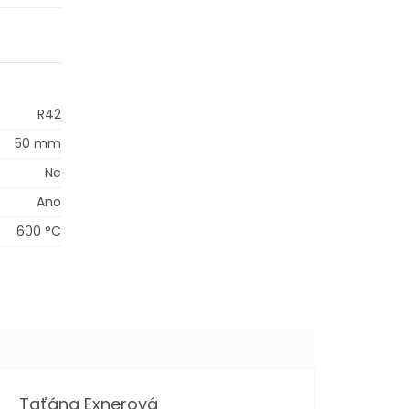
R42
50 mm
Ne
Ano
600 °C
Taťána Exnerová