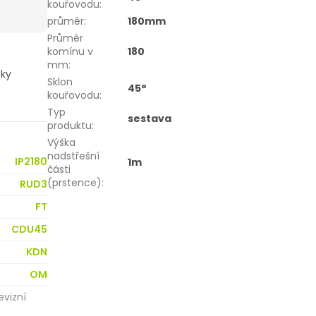
kouřovodu
:
průměr
:
180mm
Průměr
komínu v
180
mm
:
žky
Sklon
45°
kouřovodu
:
Typ
sestava
produktu
:
Výška
nadstřešní
IP2180
1m
části
(prstence)
:
RUD3
FT
CDU45
KDN
OM
evizní