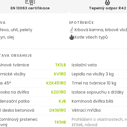
EN 13063 certifikace
Tepelný odpor R42
IVA
SPOTŘEBIČE
řevo, uhlí, pelety
Krbová kamna, krbové vlo
lyn, olej
Kotle všech typů
TAVA OBSAHUJE
ínové tvárnice
TK1LB
Izolační vata
mické vložky
KV180
Lepidlo na vložky 3 kg
us 45°
KZK45180
Tmel na tvárnice 10 kg
ovka na dvířka
KZD180
Izolace sopouchu s držáky
denzační patka
KJB
Komínová dvířka bílá
cí deska betonová
DK1N180
Větrací mřížka
 Komínový prstenec
Prohlášení o vlastnostech, r
TK1HB
evný
štítek, návod