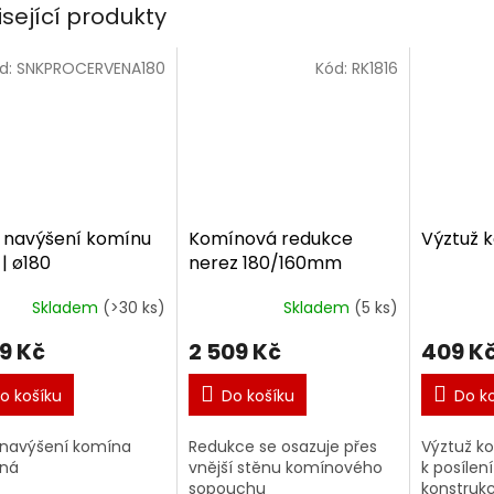
A
isející produkty
d:
SNKPROCERVENA180
Kód:
RK1816
 navýšení komínu
Komínová redukce
Výztuž 
| ø180
nerez 180/160mm
Skladem
(>30 ks)
Skladem
(5 ks)
09 Kč
2 509 Kč
409 K
o košíku
Do košíku
Do k
navýšení komína
Redukce se osazuje přes
Výztuž k
ená
vnější stěnu komínového
k posílen
sopouchu
konstruk