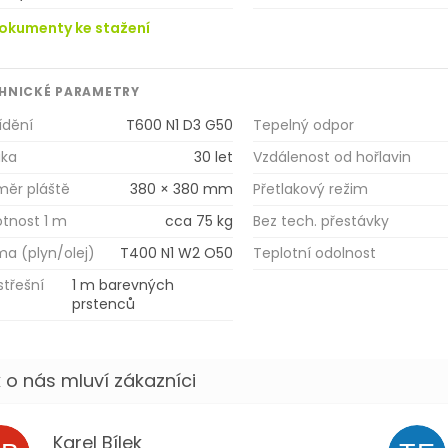
okumenty ke stažení
HNICKÉ PARAMETRY
ídění
T600 N1 D3 G50
Tepelný odpor
uka
30 let
Vzdálenost od hořlavin
měr pláště
380 × 380 mm
Přetlakový režim
tnost 1 m
cca 75 kg
Bez tech. přestávky
a (plyn/olej)
T400 N1 W2 O50
Teplotní odolnost
třešní
1 m barevných
prstenců
Karel Bílek