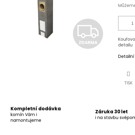
Můžeme 
Z
Kouřovod
ZDARMA
D
detailu
Detailn
A
TISK
R
M
Kompletní dodávka
Záruka 30 let
komín Vám i
i na stavbu svépo
namontujeme