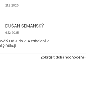
Hodnocení obchodu je 5 z 5 hvězdiček.
21.3.2026
DUŠAN SEMANSKÝ
Hodnocení obchodu je 5 z 5 hvězdiček.
6.12.2025
kvělý.Od A do Z .A zabalení ?
cký.Děkuji
Zobrazit další hodnocení