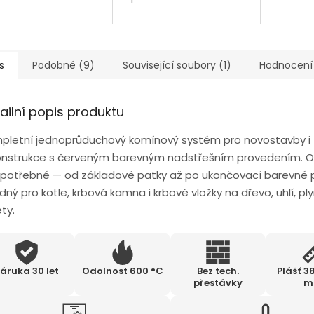
s
Podobné (9)
Související soubory (1)
Hodnocení
ailní popis produktu
pletní jednoprůduchový komínový systém pro novostavby i
onstrukce s červeným barevným nadstřešním provedením. 
 potřebné — od základové patky až po ukončovací barevné 
ný pro kotle, krbová kamna i krbové vložky na dřevo, uhlí, plyn,
ty.
áruka 30 let
Odolnost 600 °C
Bez tech.
Plášť 3
přestávky
m