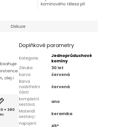
komínového tělesa při
průchodu krovem
Diskuze
Doplňkové parametry
Jednoprůduchové
Kategorie
:
komíny
Obsahuje
Záruka
:
30 let
prstence.
barva
:
červená
 olej i
Barva
nadstřešní
červená
části
:
kompletní
ano
sestava
:
80 × 380
Materiál
keramika
m
sestavy:
:
napojení
45°