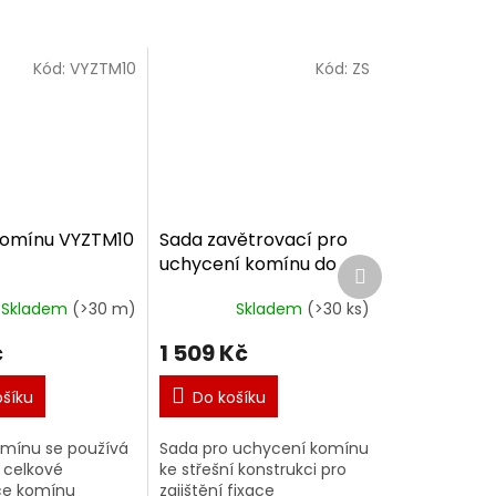
Kód:
VYZTM10
Kód:
ZS
komínu VYZTM10
Sada zavětrovací pro
uchycení komínu do
Další
produkt
krovu
Skladem
(>30 m)
Skladem
(>30 ks)
č
1 509 Kč
ošíku
Do košíku
omínu se používá
Sada pro uchycení komínu
í celkové
ke střešní konstrukci pro
ce komínu
zajištění fixace