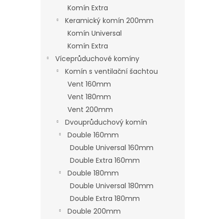
n
Komín Extra
e
Keramický komín 200mm
l
Komín Universal
Komín Extra
Víceprůduchové komíny
Komín s ventilační šachtou
Vent 160mm
Vent 180mm
Vent 200mm
Dvouprůduchový komín
Double 160mm
Double Universal 160mm
Double Extra 160mm
Double 180mm
Double Universal 180mm
Double Extra 180mm
Double 200mm