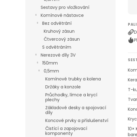
Sestavy pro vložkování
Komínové nástavce
Bez odvětrání
PAL
Kruhový zásun
D
Čtvercový zásun
P
S odvětráním
Nerezové díly 3V
SES
150mm
Kom
0,5mm
Komínové trubky a kolena
Kera
Držáky a konzole
T-k
Průchodky, límce a krycí
Tvar
plechy
Základové desky a spojovací
Kon
díly
Kry
Koncové prvky a příslušenství
Čistící a zapojovací
10×
komponenty
bar