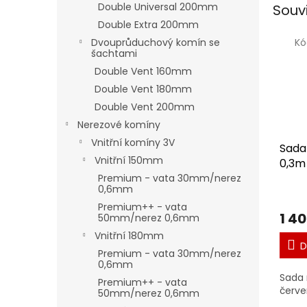
Double Universal 200mm
Souv
Double Extra 200mm
Kó
Dvouprůduchový komín se
šachtami
Double Vent 160mm
Double Vent 180mm
Double Vent 200mm
Nerezové komíny
Vnitřní komíny 3V
Sada
Vnitřní 150mm
0,3m 
Premium - vata 30mm/nerez
0,6mm
Premium++ - vata
1 4
50mm/nerez 0,6mm
Vnitřní 180mm
D
Premium - vata 30mm/nerez
0,6mm
Sada 
Premium++ - vata
červ
50mm/nerez 0,6mm