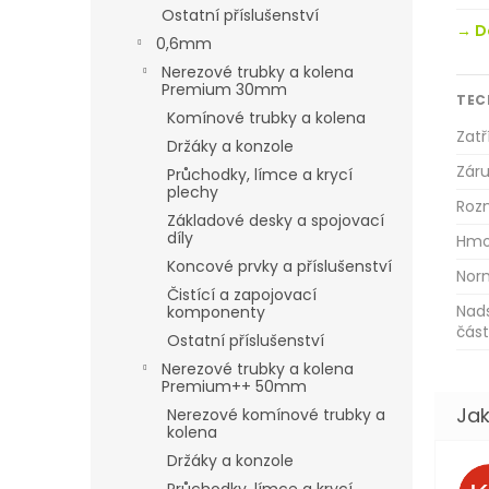
Ostatní příslušenství
→ D
0,6mm
Nerezové trubky a kolena
Premium 30mm
TEC
Komínové trubky a kolena
Zatř
Držáky a konzole
Zár
Průchodky, límce a krycí
plechy
Roz
Základové desky a spojovací
díly
Hmo
Koncové prvky a příslušenství
Norm
Čistící a zapojovací
Nads
komponenty
část
Ostatní příslušenství
Nerezové trubky a kolena
Premium++ 50mm
Nerezové komínové trubky a
kolena
Držáky a konzole