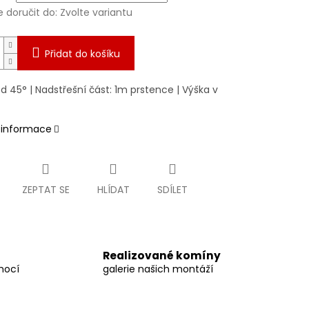
doručit do:
Zvolte variantu
Přidat do košíku
 45° | Nadstřešní část: 1m prstence | Výška v
í informace
ZEPTAT SE
HLÍDAT
SDÍLET
Realizované komíny
mocí
galerie našich montáží